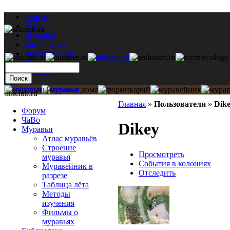
Форум
ЧаВо
Муравьи
Библиотека
Муравьи дома
Мастерская
Каталог
antclub.ru
Главная
»
Пользователи
»
Dik
Форум
ЧаВо
Dikey
Муравьи
Атлас муравьёв
Строение
Просмотреть
муравья
События в колониях
Муравейник в
Отследить
разрезе
Таблица лёта
Методы
изучения
Фильмы о
муравьях