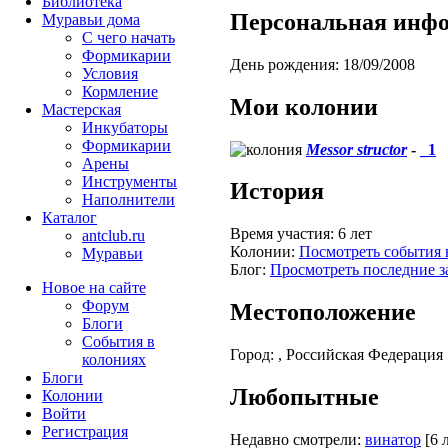
Библиотека
Персональная инф
Муравьи дома
С чего начать
Формикарии
День рождения:
18/09/2008
Условия
Кормление
Мои колонии
Мастерская
Инкубаторы
Формикарии
Messor structor
-
_1
Арены
Инструменты
История
Наполнители
Каталог
Время участия:
6 лет
antclub.ru
Колонии:
Посмотреть события 
Муравьи
Блог:
Просмотреть последние з
Новое на сайте
Форум
Местоположение
Блоги
События в
Город:
, Российская Федерация
колониях
Блоги
Любопытные
Колонии
Войти
Peгиcтpaция
Недавно смотрели:
винатор
[6 