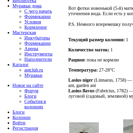
Библиотека
Муравьи дома
Вот фотки новенькой (5-й) мат
С чего начать
уточнения вида. Если есть у ко
Формикарии
Условия
P.S. Немного вперемешку получи
Кормление
Мастерская
Инкубаторы
Текущий размер кoлонии:
1
Формикарии
Арены
Количество маток:
1
Инструменты
Наполнители
Рацион:
пока не кормлю
Каталог
antclub.ru
Температура:
27-28°C
Муравьи
Lasius niger
(Linnaeus, 1758)
Новое на сайте
ant, garden ant
Форум
Lasius flavus
(Fabricius, 1782)
Блоги
луговой (садовый, земляной) м
События в
колониях
Блоги
Колонии
Войти
Peгиcтpaция