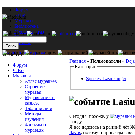
Форум
ЧаВо
Муравьи
Библиотека
Муравьи дома
Мастерская
Каталог
antclub.ru
Главная
»
Пользователи
»
Dejz
Форум
Категории
ЧаВо
Муравьи
Species: Lasius niger
Атлас муравьёв
Строение
муравья
Муравейник в
Lasiu
разрезе
Таблица лёта
Методы
Сегодня, похоже, у
изучения
всюду...
Фильмы о
Я все надеюсь на ранний лёт Ж
муравьях
flavus
, потому и приглядываюсь 