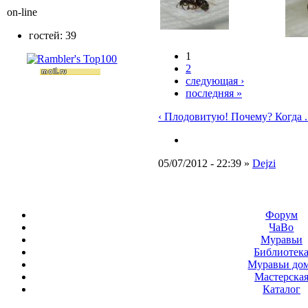
on-line
гостей: 39
1
2
следующая ›
последняя »
‹ Плодовитую! Почему? Когда ..
05/07/2012 - 22:39 »
Dejzi
Форум
ЧаВо
Муравьи
Библиотек
Муравьи до
Мастерска
Каталог