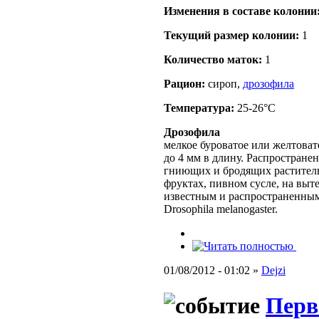
Изменения в составе кoлонии
Текущий размер кoлонии:
1
Количество маток:
1
Рацион:
сироп,
дрозофила
Температура:
25-26°C
Дрозофила
мелкое буроватое или желтовато
до 4 мм в длину. Распростране
гниющих и бродящих раститель
фруктах, пивном сусле, на выт
известным и распространенным
Drosophila melanogaster.
01/08/2012 - 01:02 »
Dejzi
Перв