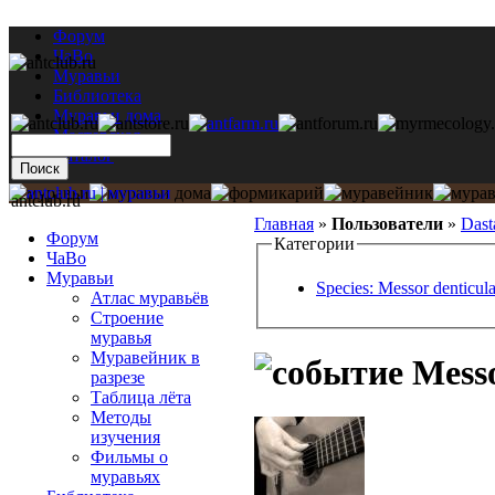
Форум
ЧаВо
Муравьи
Библиотека
Муравьи дома
Мастерская
Каталог
antclub.ru
Главная
»
Пользователи
»
Dast
Форум
Категории
ЧаВо
Муравьи
Species: Messor denticula
Атлас муравьёв
Строение
муравья
Муравейник в
Messo
разрезе
Таблица лёта
Методы
изучения
Фильмы о
муравьях