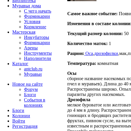
Библиотека
Муравьи дома
С чего начать
Самое важное событие:
Появи
Формикарии
Условия
Изменения в составе кoлонии
Кормление
Мастерская
Текущий размер кoлонии:
50
Инкубаторы
Формикарии
Количество маток:
1
Арены
Инструменты
Рацион:
Оса
,
дрозофилки
,мак,
Наполнители
Температура:
комнатная
Каталог
antclub.ru
Осы
Муравьи
сборное название насекомых п
пчел и муравьев). Длина до 40 
Новое на сайте
Распространены широко. Опыл
Форум
паразиты других насекомых.
Блоги
Дрозофила
События в
мелкое буроватое или желтовато
колониях
до 4 мм в длину. Распростране
Блоги
гниющих и бродящих раститель
Колонии
фруктах, пивном сусле, на выт
Войти
известным и распространенным
Peгиcтpaция