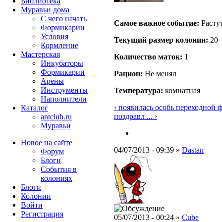
Библиотека
Муравьи дома
С чего начать
Самое важное событие:
Расту
Формикарии
Условия
Текущий размер кoлонии:
20
Кормление
Мастерская
Количество маток:
1
Инкубаторы
Формикарии
Рацион:
Не менял
Арены
Инструменты
Температура:
комнатная
Наполнители
‹ появилась особь переходной
Каталог
поздравл ... ›
antclub.ru
Муравьи
Новое на сайте
04/07/2013 - 09:39 »
Dastan
Форум
Блоги
События в
колониях
Блоги
Колонии
Войти
Peгиcтpaция
05/07/2013 - 00:24 »
Cube