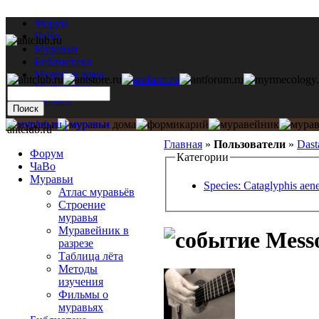
Форум
ЧаВо
Муравьи
Библиотека
Муравьи дома
Мастерская
Каталог
antclub.ru
Главная
»
Пользователи
»
Dast
Форум
Категории
ЧаВо
Муравьи
Species: Cataglyphis aen
Атлас муравьёв
Строение
муравья
Муравейник в
Messo
разрезе
Таблица лёта
Методы
изучения
Фильмы о
муравьях