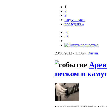
1
2
3
следующая ›
последняя »
_6
_7
23/08/2013 - 11:36 »
Dastan
Арен
песком и кам