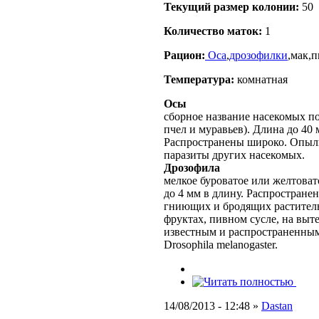
Текущий размер кoлонии:
50
Количество маток:
1
Рацион:
Оса
,
дрозофилки
,мак,
Температура:
комнатная
Осы
сборное название насекомых п
пчел и муравьев). Длина до 40 
Распространены широко. Опыл
паразиты других насекомых.
Дрозофила
мелкое буроватое или желтовато
до 4 мм в длину. Распростране
гниющих и бродящих раститель
фруктах, пивном сусле, на выт
известным и распространенным
Drosophila melanogaster.
14/08/2013 - 12:48 »
Dastan