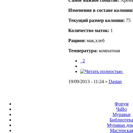
Самое важное событие:
Арена
Изменения в составе кoлонии
Текущий размер кoлонии:
75
Количество маток:
1
Рацион:
мак,хлеб
Температура:
комнатная
_2
19/09/2013 - 11:24 »
Dastan
Форум
ЧаВо
Муравьи
Библиотек
Муравьи до
Мастерска