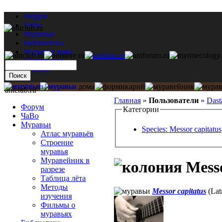
Форум
ЧаВо
Муравьи
Библиотека
Муравьи дома
Мастерская
Каталог
antclub.ru
Главная
»
Пользователи
»
Dast
Форум
Категории
ЧаВо
Муравьи
Species: Messor capitatus
Атлас муравьёв
Строение
муравья
Муравейник в
Messo
разрезе
Таблица лёта
Методы
Messor capitatus
(Latr
изучения
Фильмы о
муравьях