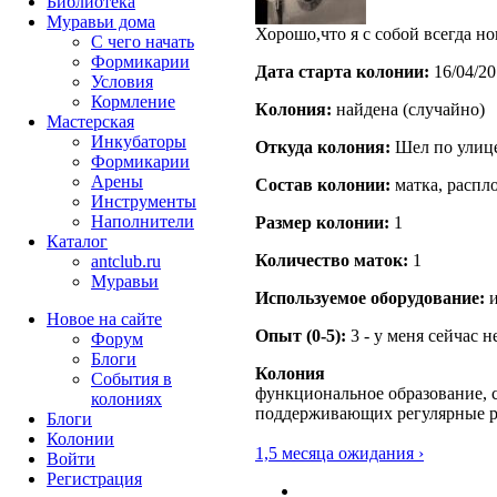
Библиотека
Муравьи дома
Хорошо,что я с собой всегда но
С чего начать
Формикарии
Дата старта кoлонии:
16/04/20
Условия
Кормление
Кoлония:
найдена (случайно)
Мастерская
Инкубаторы
Откуда кoлония:
Шел по улице
Формикарии
Арены
Состав кoлонии:
матка, распло
Инструменты
Наполнители
Размер кoлонии:
1
Каталог
Количество маток:
1
antclub.ru
Муравьи
Используемое оборудование:
и
Новое на сайте
Опыт (0-5):
3 - у меня сейчас 
Форум
Блоги
Колония
События в
функциональное образование, с
колониях
поддерживающих регулярные 
Блоги
Колонии
1,5 месяца ожидания ›
Войти
Peгиcтpaция