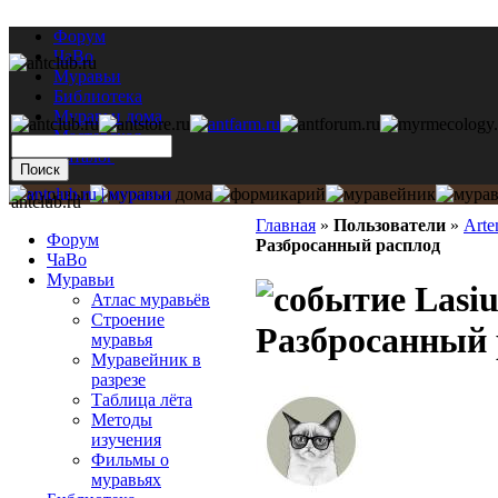
Форум
ЧаВо
Муравьи
Библиотека
Муравьи дома
Мастерская
Каталог
antclub.ru
Главная
»
Пользователи
»
Arte
Форум
Разбросанный расплод
ЧаВо
Муравьи
Lasiu
Атлас муравьёв
Строение
Разбросанный 
муравья
Муравейник в
разрезе
Таблица лёта
Методы
изучения
Фильмы о
муравьях