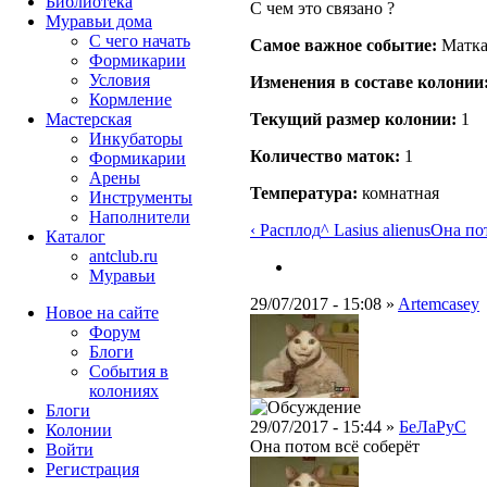
Библиотека
С чем это связано ?
Муравьи дома
С чего начать
Самое важное событие:
Матка 
Формикарии
Условия
Изменения в составе кoлонии
Кормление
Текущий размер кoлонии:
1
Мастерская
Инкубаторы
Количество маток:
1
Формикарии
Арены
Температура:
комнатная
Инструменты
Наполнители
‹ Расплод
^ Lasius alienus
Она пот
Каталог
antclub.ru
Муравьи
29/07/2017 - 15:08 »
Artemcasey
Новое на сайте
Форум
Блоги
События в
колониях
Блоги
29/07/2017 - 15:44 »
БеЛаРуС
Колонии
Она потом всё соберёт
Войти
Peгиcтpaция