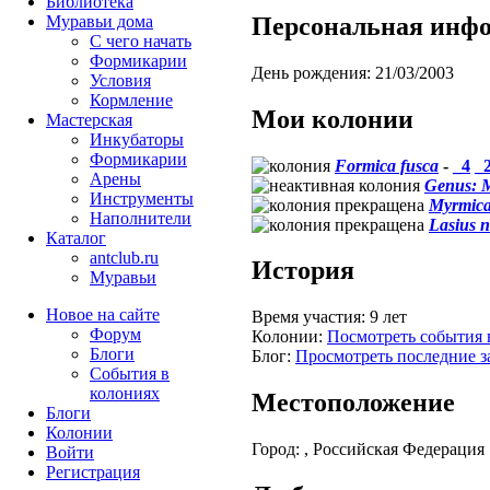
Библиотека
Персональная инф
Муравьи дома
С чего начать
Формикарии
День рождения:
21/03/2003
Условия
Кормление
Мои колонии
Мастерская
Инкубаторы
Формикарии
Formica fusca
-
_4
_
Арены
Genus: 
Инструменты
Myrmica
Наполнители
Lasius n
Каталог
antclub.ru
История
Муравьи
Новое на сайте
Время участия:
9 лет
Форум
Колонии:
Посмотреть события 
Блоги
Блог:
Просмотреть последние з
События в
колониях
Местоположение
Блоги
Колонии
Город:
, Российская Федерация
Войти
Peгиcтpaция