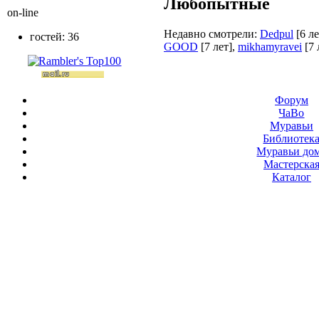
Любопытные
on-line
Недавно смотрели:
Dedpul
[6 ле
гостей: 36
GOOD
[7 лет]
,
mikhamyravei
[7 
Форум
ЧаВо
Муравьи
Библиотек
Муравьи до
Мастерска
Каталог