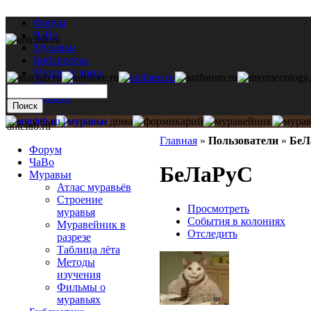
Форум
ЧаВо
Муравьи
Библиотека
Муравьи дома
Мастерская
Каталог
antclub.ru
Главная
»
Пользователи
»
БеЛ
Форум
ЧаВо
БеЛаРуС
Муравьи
Атлас муравьёв
Строение
Просмотреть
муравья
События в колониях
Муравейник в
Отследить
разрезе
Таблица лёта
Методы
изучения
Фильмы о
муравьях