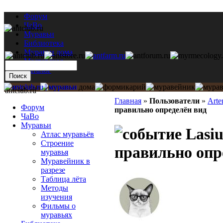
Форум
ЧаВо
Муравьи
Библиотека
Муравьи дома
Мастерская
Каталог
antclub.ru
Главная
»
Пользователи
»
Arte
Форум
правильно определён вид
ЧаВо
Муравьи
Lasiu
Атлас муравьёв
Строение
правильно опр
муравья
Муравейник в
разрезе
Таблица лёта
Методы
изучения
Фильмы о
муравьях