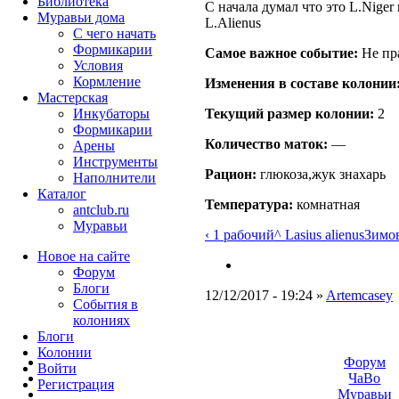
Библиотека
С начала думал что это L.Niger
Муравьи дома
L.Alienus
С чего начать
Формикарии
Самое важное событие:
Не пр
Условия
Кормление
Изменения в составе кoлонии
Мастерская
Текущий размер кoлонии:
2
Инкубаторы
Формикарии
Количество маток:
—
Арены
Инструменты
Рацион:
глюкоза,жук знахарь
Наполнители
Каталог
Температура:
комнатная
antclub.ru
Муравьи
‹ 1 рабочий
^ Lasius alienus
Зимов
Новое на сайте
Форум
Блоги
12/12/2017 - 19:24 »
Artemcasey
События в
колониях
Блоги
Колонии
Форум
Войти
ЧаВо
Peгиcтpaция
Муравьи