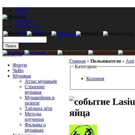
Форум
ЧаВо
Муравьи
Библиотека
Муравьи дома
Мастерская
Каталог
antclub.ru
Главная
»
Пользователи
»
Anti
Форум
Категории
ЧаВо
Муравьи
Колония
Атлас муравьёв
Строение
муравья
Муравейник в
Lasiu
разрезе
Таблица лёта
яйца
Методы
изучения
Фильмы о
муравьях