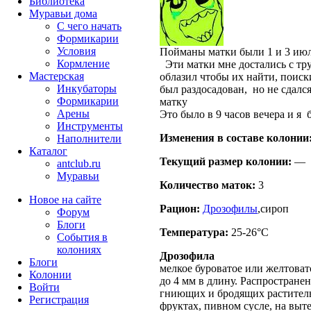
Библиотека
Муравьи дома
С чего начать
Формикарии
Условия
Пойманы матки были 1 и 3 июл
Кормление
Эти матки мне достались с тр
Мастерская
облазил чтобы их найти, поиск
Инкубаторы
был раздосадован, но не сдалс
Формикарии
матку
Арены
Это было в 9 часов вечера и я 
Инструменты
Изменения в составе кoлонии
Наполнители
Каталог
Текущий размер кoлонии:
—
antclub.ru
Муравьи
Количество маток:
3
Новое на сайте
Рацион:
Дрозофилы
,сироп
Форум
Блоги
Температура:
25-26°C
События в
колониях
Дрозофила
Блоги
мелкое буроватое или желтовато
Колонии
до 4 мм в длину. Распростране
Войти
гниющих и бродящих раститель
Peгиcтpaция
фруктах, пивном сусле, на выт