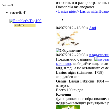
известным и распространенным
on-line
Drosophila melanogaster.
‹ Lasius niger
^ Lasius niger
Поздра
гостей: 41
04/07/2012 - 18:39 »
Anti
04/07/2012 - 20:08 »
влад-елесин
Поздравляю с яйцами,
колонию
, выбирайте вид, если
вид, и т.д., а не оставляйте 
Lasius niger
(Linnaeus, 1758)
ant, garden ant
Genus: Lasius
Fabricius, 1804
лазиусы
Всего 100 видов.
Колония
функциональное образование, с
поддерживающих регулярные 