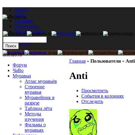
Форум
ЧаВо
Муравьи
Библиотека
Муравьи дома
Мастерская
Каталог
antclub.ru
Главная
»
Пользователи
»
Anti
Форум
ЧаВо
Anti
Муравьи
Атлас муравьёв
Строение
Просмотреть
муравья
События в колониях
Муравейник в
Отследить
разрезе
Таблица лёта
Методы
изучения
Фильмы о
муравьях