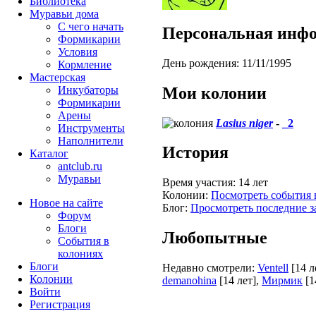
Библиотека
Муравьи дома
С чего начать
Персональная инф
Формикарии
Условия
День рождения:
11/11/1995
Кормление
Мастерская
Мои колонии
Инкубаторы
Формикарии
Арены
Lasius niger
-
_2
Инструменты
Наполнители
История
Каталог
antclub.ru
Муравьи
Время участия:
14 лет
Колонии:
Посмотреть события 
Новое на сайте
Блог:
Просмотреть последние з
Форум
Блоги
Любопытные
События в
колониях
Блоги
Недавно смотрели:
Ventell
[14 л
Колонии
demanohina
[14 лет]
,
Мирмик
[1
Войти
Peгиcтpaция