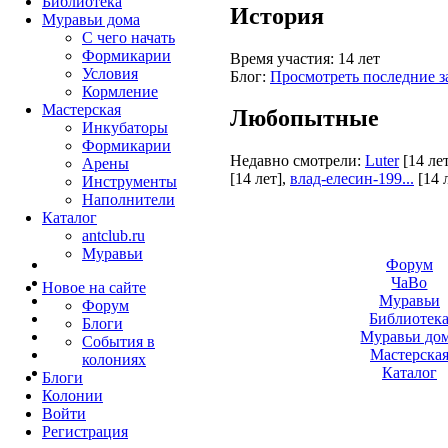
Библиотека
История
Муравьи дома
С чего начать
Формикарии
Время участия:
14 лет
Условия
Блог:
Просмотреть последние з
Кормление
Мастерская
Любопытные
Инкубаторы
Формикарии
Недавно смотрели:
Luter
[14 ле
Арены
[14 лет]
,
влад-елесин-199...
[14 
Инструменты
Наполнители
Каталог
antclub.ru
Муравьи
Форум
ЧаВо
Новое на сайте
Муравьи
Форум
Библиотек
Блоги
Муравьи до
События в
Мастерска
колониях
Каталог
Блоги
Колонии
Войти
Peгиcтpaция