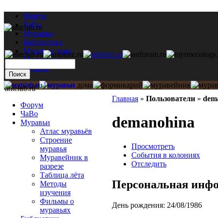
Форум
ЧаВо
Муравьи
Библиотека
Муравьи дома
Мастерская
Каталог
antclub.ru
Главная
»
Пользователи
»
dem
Форум
ЧаВо
demanohina
Муравьи
Атлас муравьёв
Строение
Просмотреть
муравья
События в колониях
Муравейник в
Отследить
разрезе
Таблица лёта
Персональная инф
Методы
изучения
Фильмы о
День рождения:
24/08/1986
муравьях