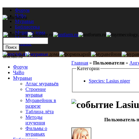
Форум
ЧаВо
Муравьи
Библиотека
Муравьи дома
Мастерская
Каталог
antclub.ru
Главная
»
Пользователи
»
Анг
Форум
Категории
ЧаВо
Муравьи
Species: Lasius niger
Атлас муравьёв
Строение
муравья
Муравейник в
Lasiu
разрезе
Таблица лёта
Методы
Пользователь п
изучения
Фильмы о
муравьях