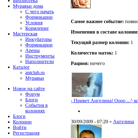
Библиотека
Муравьи дома
С чего начать
Формикарии
Самое важное событие:
появи
Условия
Кормление
Изменения в составе кoлонии
Мастерская
Инкубаторы
Текущий размер кoлонии:
1
Формикарии
Арены
Количество маток:
1
Инструменты
Наполнители
Рацион:
ничего
Каталог
antclub.ru
Муравьи
Новое на сайте
Форум
Блоги
‹ Привет Ангелина! Оооо ...
^ к
События в
колониях
Блоги
30/09/2009 - 07:20 »
Ангелина
Колонии
Войти
Peгиcтpaция