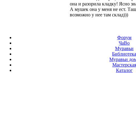
она и разорила кладку! Ясно зн
А мушек она у меня не ест. Та
возможно у нее там склад)))
Форум
ЧаВо
Муравьи
Библиотек
Муравьи до
Мастерска
Каталог