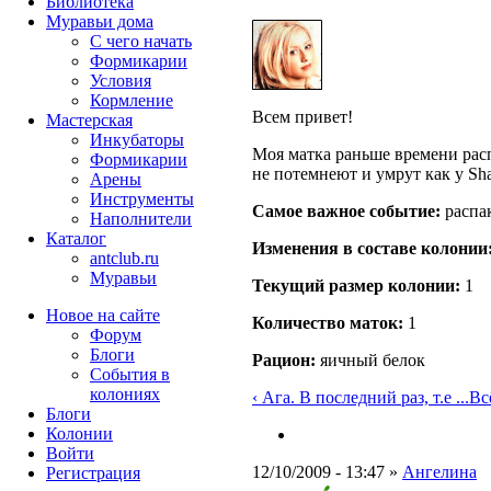
Библиотека
Муравьи дома
С чего начать
Формикарии
Условия
Кормление
Всем привет!
Мастерская
Инкубаторы
Моя матка раньше времени расп
Формикарии
не потемнеют и умрут как у Sh
Арены
Инструменты
Самое важное событие:
распа
Наполнители
Каталог
Изменения в составе кoлонии
antclub.ru
Муравьи
Текущий размер кoлонии:
1
Новое на сайте
Количество маток:
1
Форум
Блоги
Рацион:
яичный белок
События в
колониях
‹ Ага. В последний раз, т.е ...
Вс
Блоги
Колонии
Войти
12/10/2009 - 13:47 »
Ангелина
Peгиcтpaция