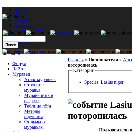
Форум
ЧаВо
Муравьи
Библиотека
Муравьи дома
Мастерская
Каталог
antclub.ru
Главная
»
Пользователи
»
Анг
Форум
поторопилась
ЧаВо
Категории
Муравьи
Атлас муравьёв
Species: Lasius niger
Строение
муравья
Муравейник в
разрезе
Lasiu
Таблица лёта
Методы
поторопилась
изучения
Фильмы о
муравьях
Пользователь п