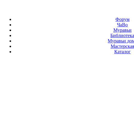
Форум
ЧаВо
Муравьи
Библиотек
Муравьи до
Мастерска
Каталог