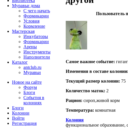
Библиотека
Муравьи дома
С чего начать
Пользователь п
Формикарии
Условия
Кормление
Мастерская
Инкубаторы
Формикарии
Арены
Инструменты
Наполнители
Самое важное событие:
гиган
Каталог
antclub.ru
Изменения в составе кoлонии
Муравьи
Текущий размер кoлонии:
75
Новое на сайте
Форум
Количество маток:
2
Блоги
События в
Рацион:
сироп,живой корм
колониях
Блоги
Температура:
комнатная
Колонии
Войти
Колония
Peгиcтpaция
функциональное образование, с