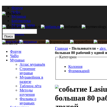
Форум
ЧаВо
Муравьи
Библиотека
Муравьи дома
Мастерская
Каталог
antclub.ru
Главная
»
Пользователи
»
alex
Форум
большая 80 рабочий у одной и
ЧаВо
Категории
Муравьи
Атлас муравьёв
Колония
Строение
Формикарий
муравья
Муравейник в
разрезе
Таблица лёта
Lasiu
Методы
изучения
большая 80 раб
Фильмы о
муравьях
другой