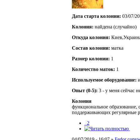
Дата старта кoлонии:
03/07/20
Кoлония:
найдена (случайно)
Откуда кoлония:
Киев,Украина
Состав кoлонии:
матка
Размер кoлонии:
1
Количество маток:
1
Используемое оборудование:
и
Опыт (0-5):
3 - у меня сейчас 
Колония
функциональное образование, с
поддерживающих регулярные 
_2
04/07/2019 - 16:07 »
Fedor copywr