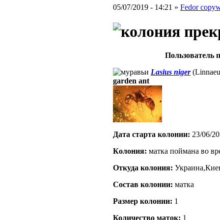
05/07/2019 - 14:21 »
Fedor copywr
Пользователь п
Lasius niger
(Linnaeu
garden ant
Дата старта кoлонии:
23/06/20
Кoлония:
матка поймана во вр
Откуда кoлония:
Украина,Кие
Состав кoлонии:
матка
Размер кoлонии:
1
Количество маток:
1