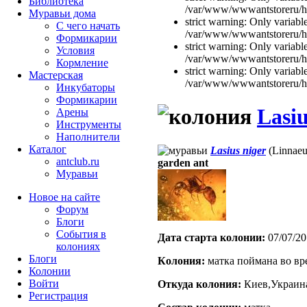
Библиотека
/var/www/wwwantstoreru/htd
Муравьи дома
strict warning: Only variabl
С чего начать
/var/www/wwwantstoreru/htd
Формикарии
strict warning: Only variabl
Условия
/var/www/wwwantstoreru/htd
Кормление
strict warning: Only variabl
Мастерская
/var/www/wwwantstoreru/htd
Инкубаторы
Формикарии
Lasiu
Арены
Инструменты
Наполнители
Каталог
Lasius niger
(Linnaeu
antclub.ru
garden ant
Муравьи
Новое на сайте
Форум
Блоги
События в
Дата старта кoлонии:
07/07/20
колониях
Блоги
Кoлония:
матка поймана во вр
Колонии
Войти
Откуда кoлония:
Киев,Украин
Peгиcтpaция