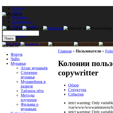
Форум
ЧаВо
Муравьи
Библиотека
Муравьи дома
Мастерская
Каталог
antclub.ru
Главная
»
Пользователи
»
Fedo
Форум
ЧаВо
Колонии польз
Муравьи
Атлас муравьёв
copywritter
Строение
муравья
Муравейник в
Обзор
разрезе
Структура
Таблица лёта
События
Методы
изучения
strict warning: Only variabl
Фильмы о
/var/www/wwwantstoreru/htd
муравьях
strict warning: Only variabl