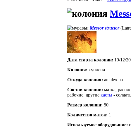
Messo
Messor structor
(Latre
Дата старта кoлонии:
19/12/20
Кoлония:
куплена
Откуда кoлония:
antalex.ua
Состав кoлонии:
матка, распл
рабочие, другие
касты
- солдаты
Размер кoлонии:
50
Количество маток:
1
Используемое оборудование:
и