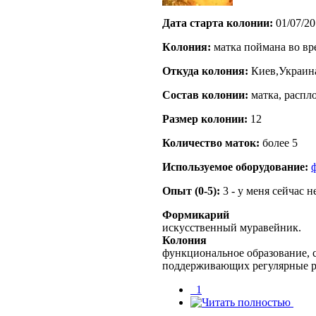
Дата старта кoлонии:
01/07/20
Кoлония:
матка поймана во вр
Откуда кoлония:
Киев,Украин
Состав кoлонии:
матка, распл
Размер кoлонии:
12
Количество маток:
более 5
Используемое оборудование:
Опыт (0-5):
3 - у меня сейчас 
Формикарий
искусственный муравейник.
Колония
функциональное образование, с
поддерживающих регулярные 
_1