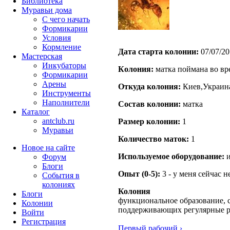
Библиотека
Муравьи дома
С чего начать
Формикарии
Условия
Кормление
Дата старта кoлонии:
07/07/20
Мастерская
Инкубаторы
Кoлония:
матка поймана во вр
Формикарии
Арены
Откуда кoлония:
Киев,Украин
Инструменты
Наполнители
Состав кoлонии:
матка
Каталог
antclub.ru
Размер кoлонии:
1
Муравьи
Количество маток:
1
Новое на сайте
Используемое оборудование:
и
Форум
Блоги
Опыт (0-5):
3 - у меня сейчас 
События в
колониях
Колония
Блоги
функциональное образование, с
Колонии
поддерживающих регулярные 
Войти
Peгиcтpaция
Первый рабочий ›