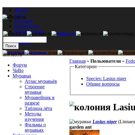
Форум
ЧаВо
Муравьи
Библиотека
Муравьи дома
Мастерская
Каталог
antclub.ru
Главная
»
Пользователи
»
Fedo
Форум
Категории
ЧаВо
Муравьи
Species: Lasius niger
Атлас муравьёв
Общие вопросы
Строение
муравья
Муравейник в
разрезе
Lasiu
Таблица лёта
Методы
изучения
Lasius niger
(Linnaeu
Фильмы о
garden ant
муравьях