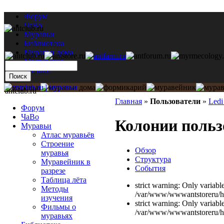
Форум
ЧаВо
Муравьи
Библиотека
Муравьи дома
Мастерская
Каталог
antclub.ru
Главная
»
Пользователи
»
Ledi
Форум
ЧаВо
Колонии польз
Муравьи
Атлас муравьёв
Строение
Обзор
муравья
Структура
Муравейник в
События
разрезе
Таблица лёта
strict warning: Only variabl
Методы
/var/www/wwwantstoreru/htd
изучения
strict warning: Only variabl
Фильмы о
/var/www/wwwantstoreru/htd
муравьях