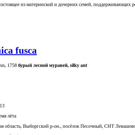
состоящее из материнской и дочерних семей, поддерживающих 
ica fusca
us, 1758
бурый лесной муравей, silky ant
13
емя лёта
я область, Выборгский р-он., посёлок Песочный, СНТ Левашов