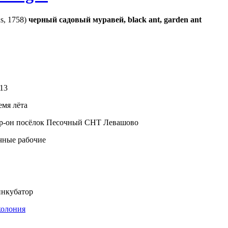
s, 1758)
черный садовый муравей, black ant, garden ant
13
емя лёта
р-он посёлок Песочный СНТ Левашово
чные рабочие
нкубатор
колония