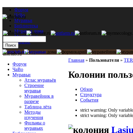
Форум
ЧаВо
Муравьи
Библиотека
Муравьи дома
Мастерская
Каталог
antclub.ru
Главная
»
Пользователи
»
TE
Форум
ЧаВо
Колонии поль
Муравьи
Атлас муравьёв
Строение
Обзор
муравья
Структура
Муравейник в
События
разрезе
Таблица лёта
strict warning: Only variab
Методы
strict warning: Only variab
изучения
Фильмы о
Lasiu
муравьях