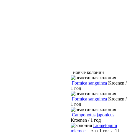
новые колонии
Formica sanguinea
Kroenen /
1 год
Formica sanguinea
Kroenen /
1 год
Camponotus japonicus
Kroenen / 1 год
Liometopum
microce ...
zh / 1 год - [1]