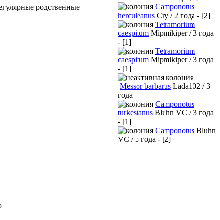
Camponotus
регулярные родственные
herculeanus
Cry / 2 года - [2]
Tetramorium
caespitum
Mipmikiper / 3 года
- [1]
Tetramorium
caespitum
Mipmikiper / 3 года
- [1]
Messor barbarus
Lada102 / 3
года
Camponotus
turkestanus
Bluhn VC / 3 года
- [1]
Camponotus
Bluhn
VC / 3 года - [2]
о