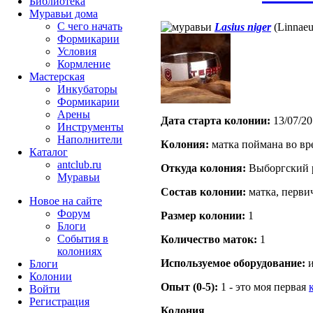
Библиотека
Муравьи дома
С чего начать
Lasius niger
(Linnaeu
Формикарии
Условия
Кормление
Мастерская
Инкубаторы
Формикарии
Арены
Дата старта кoлонии:
13/07/20
Инструменты
Наполнители
Кoлония:
матка поймана во вр
Каталог
antclub.ru
Откуда кoлония:
Выборгский 
Муравьи
Состав кoлонии:
матка, перви
Новое на сайте
Форум
Размер кoлонии:
1
Блоги
События в
Количество маток:
1
колониях
Используемое оборудование:
и
Блоги
Колонии
Опыт (0-5):
1 - это моя первая
Войти
Peгиcтpaция
Колония