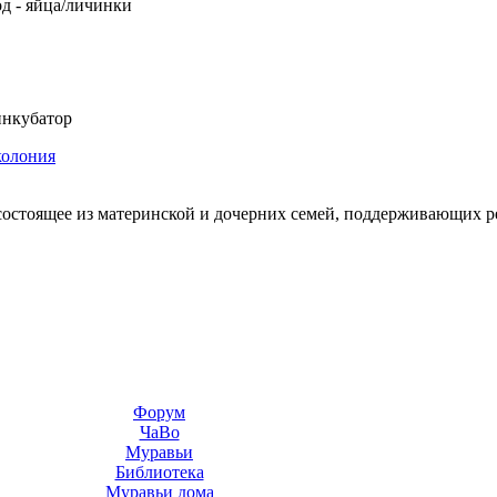
од - яйца/личинки
нкубатор
колония
состоящее из материнской и дочерних семей, поддерживающих 
Форум
ЧаВо
Муравьи
Библиотека
Муравьи дома