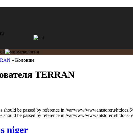
RRAN
»
Колонии
зователя TERRAN
les should be passed by reference in /var/www/wwwantstoreru/htdocs.6/
les should be passed by reference in /var/www/wwwantstoreru/htdocs.6/
s niger