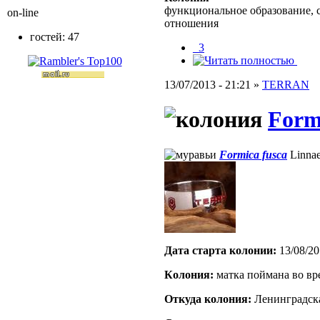
функциональное образование, 
on-line
отношения
гостей: 47
_3
13/07/2013 - 21:21 »
TERRAN
Form
Formica fusca
Linnae
Дата старта кoлонии:
13/08/20
Кoлония:
матка поймана во вр
Откуда кoлония:
Ленинградска