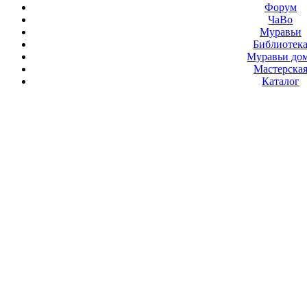
Форум
ЧаВо
Муравьи
Библиотек
Муравьи до
Мастерска
Каталог