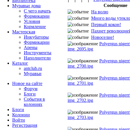
Библиотека
Сообщение
Муравьи дома
С чего начать
На волю
Формикарии
Много воды утекл
Условия
Первый кокон!
Кормление
Пахнет революцие
Мастерская
Инкубаторы
Новоселие!
Формикарии
Polyergus niger
Арены
img_2695.jpg
Инструменты
Наполнители
Polyergus niger
Каталог
img_2700.jpg
antclub.ru
Муравьи
Polyergus niger
img_2701.jpg
Новое на сайте
Форум
Блоги
Polyergus niger
События в
img_2702.jpg
колониях
Блоги
Polyergus niger
Колонии
img_2703.jpg
Войти
Peгиcтpaция
Polyergus niger