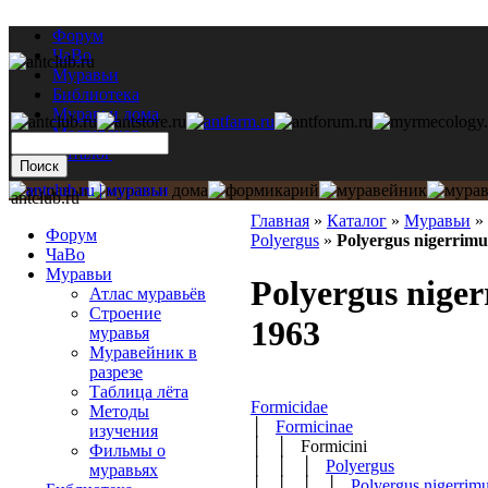
Форум
ЧаВо
Муравьи
Библиотека
Муравьи дома
Мастерская
Каталог
antclub.ru
Главная
»
Каталог
»
Муравьи
»
Форум
Polyergus
»
Polyergus nigerrimu
ЧаВо
Муравьи
Polyergus nige
Атлас муравьёв
Строение
1963
муравья
Муравейник в
разрезе
Таблица лёта
Formicidae
Методы
│
Formicinae
изучения
│ │ Formicini
Фильмы о
│ │ │
Polyergus
муравьях
│ │ │ │
Polyergus nigerrim