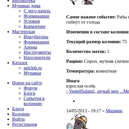
Библиотека
Муравьи дома
С чего начать
Формикарии
Самое важное событие:
Рабы в
Условия
гибнут от голода
Кормление
Мастерская
Изменения в составе кoлонии
Инкубаторы
Текущий размер кoлонии:
75
Формикарии
Арены
Количество маток:
1
Инструменты
Наполнители
Рацион:
Сироп, мучняк (личин
Каталог
antclub.ru
Температура:
комнатная
Муравьи
Имаго
Новое на сайте
взрослая особь
Форум
‹ VentellSalam1, шукай мен ...
Ме
Блоги
События в
колониях
Блоги
14/05/2013 - 19:17 »
Мирмик
Колонии
Войти
Peгиcтpaция