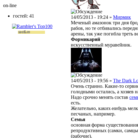
on-line
гостей: 41
14/05/2013 - 19:24 »
Мирмик
Меченый амазонок три дня бр
рабов, но те отбивались перед
арены, так уже погибла треть в
Формикарий
искусственный муравейник.
14/05/2013 - 19:56 »
The Dark L
Очень странно. Какие-то серв
голодными остались, а хозяев 
Надо срочно менять состав
сем
есть.
Желательно, каких-нибудь мел
песчаных, например.
Семья
основная форма существования
репродуктивных (самки, самцы
(рабочие).