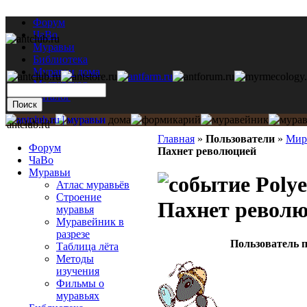
Форум
ЧаВо
Муравьи
Библиотека
Муравьи дома
Мастерская
Каталог
antclub.ru
Главная
»
Пользователи
»
Мир
Форум
Пахнет революцией
ЧаВо
Муравьи
Polye
Атлас муравьёв
Строение
Пахнет револ
муравья
Муравейник в
разрезе
Пользователь п
Таблица лёта
Методы
изучения
Фильмы о
муравьях