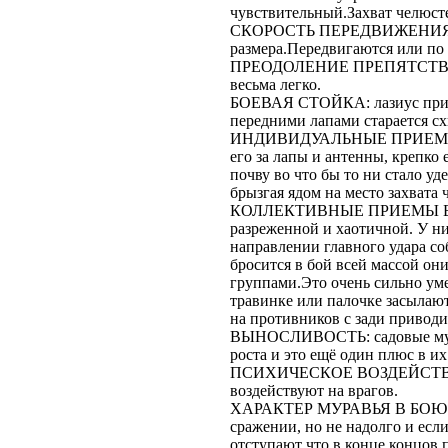
чувствительный.Захват челюст
СКОРОСТЬ ПЕРЕДВИЖЕНИЯ: он 
размера.Передвигаются или по 
ПРЕОДОЛЕНИЕ ПРЕПЯТСТВИЙ: 
весьма легко.
БОЕВАЯ СТОЙКА: лазиус припо
передними лапами старается схв
ИНДИВИДУАЛЬНЫЕ ПРИЕМЫ БОЯ
его за лапы и антенны, крепко
почву во что бы то ни стало уд
брызгая ядом на место захвата 
КОЛЛЕКТИВНЫЕ ПРИЕМЫ БОЯ: 
разреженной и хаотичной. У ни
направлении главного удара со
бросится в бой всей массой он
группами.Это очень сильно уме
травинке или палочке засылаю
на противников с зади приводи
ВЫНОСЛИВОСТЬ: садовые мура
роста и это ещё один плюс в их
ПСИХИЧЕСКОЕ ВОЗДЕЙСТВИЕ 
воздействуют на врагов.
ХАРАКТЕР МУРАВЬЯ В БОЮ
сражении, но не надолго и есл
отступают что в конце концов