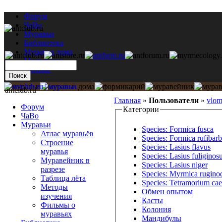
Форум
ЧаВо
Муравьи
Библиотека
Муравьи дома
Мастерская
Каталог
antclub.ru
Главная
»
Пользователи
»
vlo
Форум
Категории
ЧаВо
Муравьи
Species: Formica fusca
Атлас муравьёв
Species: Formica rufibarb
Строение
Species: Lasius flavus
муравья
Species: Lasius fuliginos
Муравейник в
Species: Lasius niger
разрезе
Species: Myrmica rugino
Таблица лёта
Species: Tetramorium ca
Методы
Обмен опытом
изучения
Касты
Фильмы о
Колония
муравьях
Мандибулы