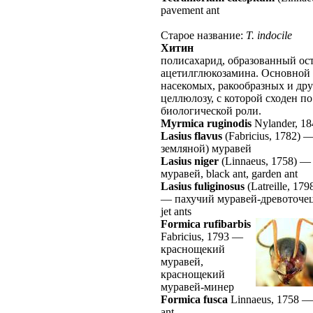
pavement ant
Старое название:
T. indocile
Хитин
полисахарид, образованный ос
ацетилглюкозамина. Основной 
насекомых, ракообразных и дру
целлюлозу, с которой сходен п
биологической роли.
Myrmica ruginodis
Nylander, 18
Lasius flavus
(Fabricius, 1782)
земляной) муравей
Lasius niger
(Linnaeus, 1758)
муравей, black ant, garden ant
Lasius fuliginosus
(Latreille, 179
—
пахучий муравей-древоточец
jet ants
Formica rufibarbis
Fabricius, 1793
—
краснощекий
муравей,
краснощекий
муравей-минер
Formica fusca
Linnaeus, 1758
ant