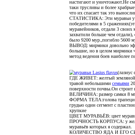
настигают и уничтожают.Не см
таки трусливы и более храбрые
что их спасает так это выносли
СТАТИСТИКА: Эти муравьи уча
победителями в 5 сражениях(эт
муравейников, отдали 3 своих 
захватили больше чем отдали),
было 9200 мур.,погибло 5600 м
ВЫВОД: мирмики довольно эфф
большие, но в целом мирмики 
метод ведения боев наиболее по
Lasius flavus
(лазиус
ГДЕ ЖИВЕТ: желтый земляной 
травой небольшими
семьями
20
поверхности почвы.Он строит 
ВЕЛИЧИНА: размер самки 8 мм.
ФОРМА ТЕЛА:голова трапецие
грудью один сегмент с пластин
хрупкие
ЦВЕТ МУРАВЬЁВ: цвет муравьё
ПРОЧНОСТЬ КОРПУСА: у желт
муравьёв которых я содержал.
КОЛИЧЕСТВО ЯДА И ЕГО СИЛА: