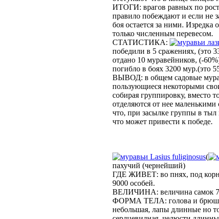
ИТОГИ: врагов равных по рост
правило побеждают и если не 
боя остается за ними. Изредка
только численным перевесом.
СТАТИСТИКА:
лаз
победили в 5 сражениях, (это 3
отдано 10 муравейников, (-60%
погибло в боях 3200 мур.(это 
ВЫВОД: в общем садовые мура
пользующиеся некоторыми свои
собирая группировку, вместо то
отделяются от нее маленькими 
что, при засылке группы в тыл
что может привести к победе.
Lasius fuliginosus
(
пахучий (чернейший)
ГДЕ ЖИВЕТ: во пнях, под кор
9000 особей.
ВЕЛИЧИНА: величина самок 7-8
ФОРМА ТЕЛА: голова и брюшко
небольшая, лапы длинные но тон
сердцевидная, челюсти длинные 