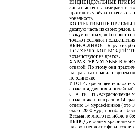
ИНДИВИДУАЛЬНЫЕ ПРИЕМЫ БОЯ
лапы и антенны замирают в этой
противнику обхватывая его ла
конечность.
КОЛЛЕКТИВНЫЕ ПРИЕМЫ БОЯ: 
десятую часть из своих рядов, 
эвакуироваться, либо просто с
только посылают подкрепления 
ВЫНОСЛИВОСТЬ: руфибарбисы 
ПСИХИЧЕСКОЕ ВОЗДЕЙСТВИЕ 
воздействуют на врагов.
ХАРАКТЕР МУРАВЬЯ В БОЮ: кр
отвагой. По этому они практич
на врага как правило вдвоем и
по одиночке.
ИТОГИ: краснощёкие плохие во
сражения, для них и ничейный 
СТАТИСТИКА:краснощёкие мура
сражениях, проиграли в 14 сра
отдано 14 муравейников ( это 
было- 2000 мур., погибло в боя
Весьма не много погибало в боя
ВЫВОД: в общем краснощёкие п
на свои неплохие физические к