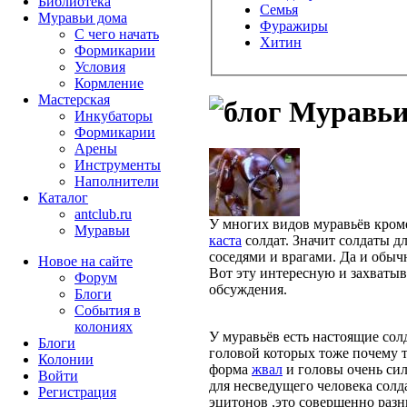
Библиотека
Семья
Муравьи дома
Фуражиры
С чего начать
Хитин
Формикарии
Условия
Кормление
Мастерская
Муравьи
Инкубаторы
Формикарии
Арены
Инструменты
Наполнители
Каталог
antclub.ru
У многих видов муравьёв кром
Муравьи
каста
солдат. Значит солдаты дл
соседями и врагами. Да и обыч
Новое на сайте
Вот эту интересную и захваты
Форум
обсуждения.
Блоги
События в
колониях
У муравьёв есть настоящие со
Блоги
головой которых тоже почему 
Колонии
форма
жвал
и головы очень сил
Войти
для несведущего человека солд
Peгиcтpaция
эцитонов ,это совершенно разн