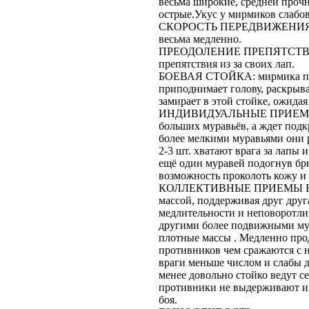
весьма широкие, средней прочн
острые.Укус у мирмиков слабов
СКОРОСТЬ ПЕРЕДВИЖЕНИЯ: из
весьма медленно.
ПРЕОДОЛЕНИЕ ПРЕПЯТСТВИЙ:
препятствия из за своих лап.
БОЕВАЯ СТОЙКА: мирмика при 
приподнимает голову, раскрыв
замирает в этой стойке, ожидая
ИНДИВИДУАЛЬНЫЕ ПРИЕМЫ БОЯ
больших муравьёв, а ждет подкр
более мелкими муравьями они 
2-3 шт. хватают врага за лапы 
ещё один муравей подогнув брю
возможность проколоть кожу и 
КОЛЛЕКТИВНЫЕ ПРИЕМЫ БОЯ: 
массой, поддерживая друг друг
медлительности и неповоротлив
другими более подвижными мур
плотные массы . Медленно прод
противников чем сражаются с н
враги меньше числом и слабы 
менее довольно стойко ведут се
противники не выдерживают их
боя.