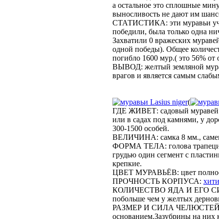
а остальное это сплошные мину
выносливость не дают им шансо
СТАТИСТИКА: эти муравьи учас
победили, была только одна ни
Захватили 0 вражеских мураве
одной победы). Общее количест
погибло 1600 мур.( это 56% от
ВЫВОД: желтый земляной мурав
врагов и является самым слаб
Lasius niger
(
ГДЕ ЖИВЕТ: садовый муравей 
или в садах под камнями, у до
300-1500 особей.
ВЕЛИЧИНА: самка 8 мм., самец 
ФОРМА ТЕЛА: голова трапеци
грудью один сегмент с пласти
крепкие.
ЦВЕТ МУРАВЬЁВ: цвет полнос
ПРОЧНОСТЬ КОРПУСА:
хит
КОЛИЧЕСТВО ЯДА И ЕГО СИЛА: 
побольше чем у желтых дерновы
РАЗМЕР И СИЛА ЧЕЛЮСТЕЙ: ч
основанием.Зазубрины на них 