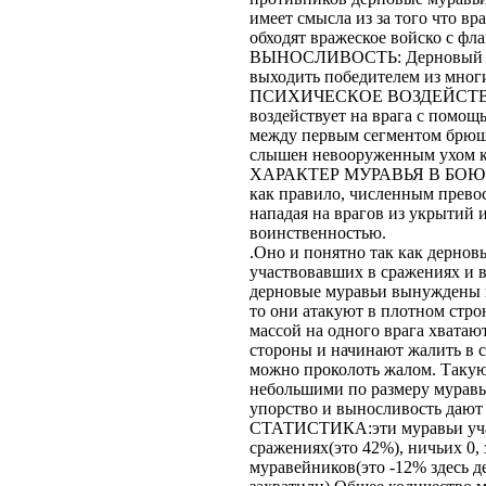
имеет смысла из за того что в
обходят вражеское войско с фла
ВЫНОСЛИВОСТЬ: Дерновый мур
выходить победителем из многи
ПСИХИЧЕСКОЕ ВОЗДЕЙСТВИЕ
воздействует на врага с помощ
между первым сегментом брюшк
слышен невооруженным ухом ко
ХАРАКТЕР МУРАВЬЯ В БОЮ: Де
как правило, численным превос
нападая на врагов из укрытий и
воинственностью.
.Оно и понятно так как дерно
участвовавших в сражениях и в
дерновые муравьи вынуждены в
то они атакуют в плотном стро
массой на одного врага хватают
стороны и начинают жалить в 
можно проколоть жалом. Такую
небольшими по размеру мурав
упорство и выносливость дают 
СТАТИСТИКА:эти муравьи учас
сражениях(это 42%), ничьих 0,
муравейников(это -12% здесь д