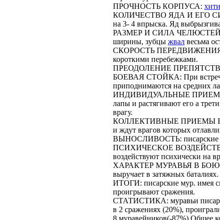
ПРОЧНОСТЬ КОРПУСА:
хит
КОЛИЧЕСТВО ЯДА И ЕГО СИЛА: 
на 3- 4 впрыска. Яд выбрызгив
РАЗМЕР И СИЛА ЧЕЛЮСТЕЙ: 
ширины, зубцы
жвал
весьма ос
СКОРОСТЬ ПЕРЕДВИЖЕНИЯ:у не
короткими перебежками.
ПРЕОДОЛЕНИЕ ПРЕПЯТСТВИЙ: 
БОЕВАЯ СТОЙКА: При встрече
приподнимаются на средних ла
ИНДИВИДУАЛЬНЫЕ ПРИЕМЫ БОЯ
лапы и растягивают его а трет
врагу.
КОЛЛЕКТИВНЫЕ ПРИЕМЫ БОЯ: 
и ждут врагов которых отлавли
ВЫНОСЛИВОСТЬ: писарские с
ПСИХИЧЕСКОЕ ВОЗДЕЙСТВИЕ 
воздействуют психически на вр
ХАРАКТЕР МУРАВЬЯ В БОЮ: пи
выручает в затяжных баталиях.
ИТОГИ: писарские мур. имея с
проигрывают сражения.
СТАТИСТИКА: муравьи писарск
в 2 сражениях (20%), проиграл
8 муравейников(-87%).Общее ко