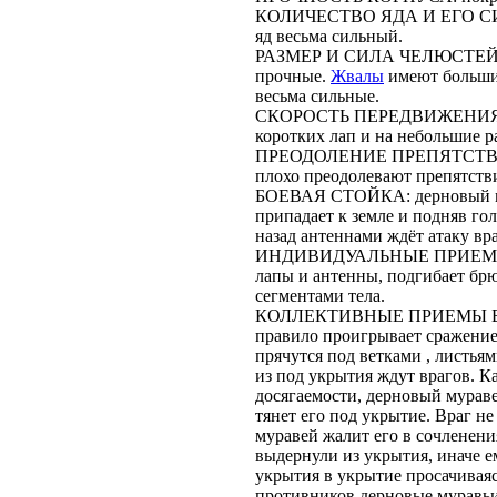
КОЛИЧЕСТВО ЯДА И ЕГО СИЛА:
яд весьма сильный.
РАЗМЕР И СИЛА ЧЕЛЮСТЕЙ: ч
прочные.
Жвалы
имеют большие
весьма сильные.
СКОРОСТЬ ПЕРЕДВИЖЕНИЯ: пе
коротких лап и на небольшие р
ПРЕОДОЛЕНИЕ ПРЕПЯТСТВИЙ: 
плохо преодолевают препятств
БОЕВАЯ СТОЙКА: дерновый му
припадает к земле и подняв г
назад антеннами ждёт атаку вра
ИНДИВИДУАЛЬНЫЕ ПРИЕМЫ БОЯ
лапы и антенны, подгибает бр
сегментами тела.
КОЛЛЕКТИВНЫЕ ПРИЕМЫ БОЯ: 
правило проигрывает сражение
прячутся под ветками , листья
из под укрытия ждут врагов. Ка
досягаемости, дерновый муравей
тянет его под укрытие. Враг н
муравей жалит его в сочленения
выдернули из укрытия, иначе е
укрытия в укрытие просачивая
противников дерновые муравьи 