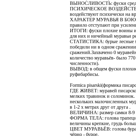
ВЫНОСЛИВОСТЬ: фуски средн
ПСИХИЧЕСКОЕ ВОЗДЕЙСТВИЕ
воздействуют психически на вр
ХАРАКТЕР МУРАВЬЯ В БОЮ: бу
правило отступают при усилени
ИТОГИ: фуски плохие воины и 
для них и ничейный муравьи ре
СТАТИСТИКА: бурые лесные му
победили ни в одном сражении
сражений.Захвачено 0 муравей
количество муравьёв- было 770
численности).
ВЫВОД: в общем фуски плохие 
руфибарбисы.
Formica pisarski(формика писар
ГДЕ ЖИВЕТ: муравей писарско
мелких травинок и соломинок
нескольких малочисленных мур
в 1-2 х метрах друг от друга .
ВЕЛИЧИНА: размер самки 8-9 мм
ФОРМА ТЕЛА: голова трапецие
величины крепкие, грудь больш
ЦВЕТ МУРАВЬЁВ: голова бурая
чёрно - бурое.