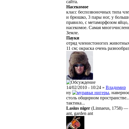
сайта.
Насекомое
класс беспозвоночных типа чле
и брюшко, 3 пары ног, у больш
правило, с метаморфозом яйцо,
насекомое. Самая многочислен
Земле.
Пауки
отряд членистоногих животных 
11 см; окраска очень разнообраз
14/02/2010 - 10:24 »
Владимир
ну
нигеры
, наверно
столь общирном пространстве..
тактика...
Lasius niger
(Linnaeus, 1758)
ant, garden ant