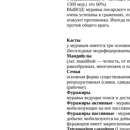
1500 мур.( это 60%)
ВЫВОД: муравьи писарского не
очень успешны в сражениях, по
атакуют противника. Иногда о
против общего врага.
Касты
у муравьев имеется три основн
(бесплодные модифицированны
Мандибулы
(лат. mandibule — челюсть, от 
ракообразных, многоножек и н
Семья
основная форма существования
репродуктивных (самки, самцы
(рабочие).
Фуражиры
муравьи ведущие поиск и дост
Фуражиры активные
- мурав
мобилизующие на нее пассивн
Фуражиры пассивные
- мурав
добычи: мобилизуются на доб
фуражиров имеет закрепленные
Tetramorium caespitum
(Linnae