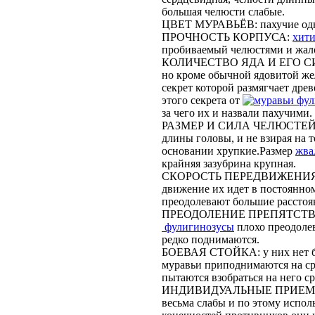
большая челюсти слабые.
ЦВЕТ МУРАВЬЁВ: пахучие одно
ПРОЧНОСТЬ КОРПУСА:
хит
пробиваемый челюстями и жал
КОЛИЧЕСТВО ЯДА И ЕГО С
но кроме обычной ядовитой жел
секрет которой размягчает древ
этого секрета от
фул
за чего их и назвали пахучими.
РАЗМЕР И СИЛА ЧЕЛЮСТЕЙ: че
длины головы, и не взирая на т
основании хрупкие.Размер
жва
крайняя зазубрина крупная.
СКОРОСТЬ ПЕРЕДВИЖЕНИЯ: па
движение их идет в постоянном
преодолевают большие расстоя
ПРЕОДОЛЕНИЕ ПРЕПЯТСТВИЙ:
фулигинозусы
плохо преодолев
редко поднимаются.
БОЕВАЯ СТОЙКА: у них нет бое
муравьи приподнимаются на ср
пытаются взобраться на него ср
ИНДИВИДУАЛЬНЫЕ ПРИЕМЫ 
весьма слабы и по этому испол