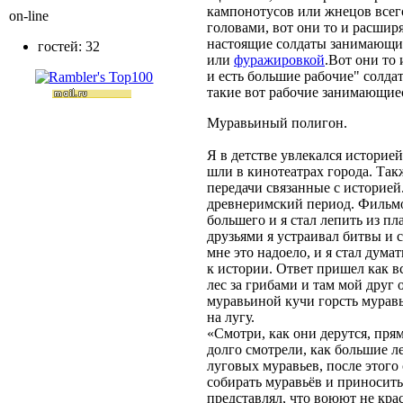
кампонотусов или жнецов всег
on-line
головами, вот они то и расши
настоящие солдаты занимающие
гостей: 32
или
фуражировкой
.Вот они то
и есть большие рабочие" солдат
такие вот рабочие занимающиес
Муравьиный полигон.
Я в детстве увлекался историе
шли в кинотеатрах города. Та
передачи связанные с историей
древнеримский период. Фильмов
большего и я стал лепить из пл
друзьями я устраивал битвы и 
мне это надоело, и я стал дума
к истории. Ответ пришел как вс
лес за грибами и там мой друг 
муравьиной кучи горсть мурав
на лугу.
«Смотри, как они дерутся, прям
долго смотрели, как большие л
луговых муравьев, после этого 
собирать муравьёв и приносить
представлял, что воюют не кра