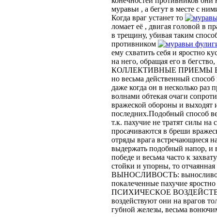
конечностей противников они н
муравьи , а бегут в месте с ним
Когда враг устанет то
ломает её , двигая головой в п
в трещину, убивая таким спосо
противником
фулиг
ему схватить себя и яростно кус
на него, обращая его в бегство
КОЛЛЕКТИВНЫЕ ПРИЕМЫ 
но весьма действенный способ 
даже когда он в несколько раз
волнами обтекая очаги сопроти
вражеской обороны и выходят 
последних.Подобный способ ве
т.к. пахучие не тратят силы на
просачиваются в бреши вражес
отряды врага встречающиеся н
выдержать подобный напор, и 
победе и весьма часто к захват
стойки и упорны, то отчаянная
ВЫНОСЛИВОСТЬ: выносливость
покалеченные пахучие яростно 
ПСИХИЧЕСКОЕ ВОЗДЕЙСТВИЕ Н
воздействуют они на врагов то
губной железы, весьма вонючим