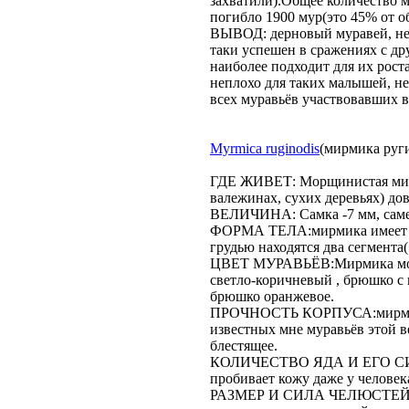
захватили).Общее количество м
погибло 1900 мур(это 45% от о
ВЫВОД: дерновый муравей, нес
таки успешен в сражениях с др
наиболее подходит для их роста
неплохо для таких малышей, не
всех муравьёв участвовавших 
Myrmica ruginodis
(мирмика руг
ГДЕ ЖИВЕТ: Морщинистая мирм
валежинах, сухих деревьях) д
ВЕЛИЧИНА: Самка -7 мм, самец-
ФОРМА ТЕЛА:мирмика имеет ф
грудью находятся два сегмента
ЦВЕТ МУРАВЬЁВ:Мирмика морщ
светло-коричневый , брюшко с в
брюшко оранжевое.
ПРОЧНОСТЬ КОРПУСА:мирмик 
известных мне муравьёв этой 
блестящее.
КОЛИЧЕСТВО ЯДА И ЕГО СИЛА
пробивает кожу даже у человека
РАЗМЕР И СИЛА ЧЕЛЮСТЕЙ: ч