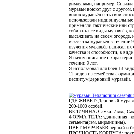
римлянами, например. Сначала 
муравьи воюют друг с другом, н
видов муравьёв есть свои спо
использовали индивидуальные 
применяли тактические или стр
собирать все виды муравьёв, к
высаживать на своём огороде, 
искусства муравьёв в течение 9 
изучения муравьёв написал их 
качества и способности, в виде
Я начну описание с характерис
течении 9 лет.
Я использовал для боев 13 вид
11 видов из семейства формици
цеспитум(дерновый муравей).
Tetramorium caespitu
ГДЕ ЖИВЕТ: Дерновый муравей
200-1000 особей.
ВЕЛИЧИНА: Самка- 7 мм., Самец
ФОРМА ТЕЛА: удлиненная , ко
сегмента(сем. мирмицины).
ЦВЕТ МУРАВЬЁВ:черный и бл
ПРОЧНОСТЬ КОРПУСА: покровы