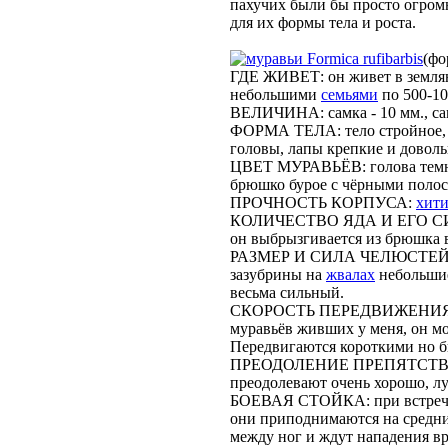
пахучих были бы просто огром
для их формы тела и роста.
Formica rufibarbis
(фо
ГДЕ ЖИВЕТ: он живет в земля
небольшими
семьями
по 500-10
ВЕЛИЧИНА: самка - 10 мм., саме
ФОРМА ТЕЛА: тело стройное, 
головы, лапы крепкие и довол
ЦВЕТ МУРАВЬЁВ: голова темно 
брюшко бурое с чёрными полос
ПРОЧНОСТЬ КОРПУСА:
хит
КОЛИЧЕСТВО ЯДА И ЕГО СИЛА:
он выбрызгивается из брюшка в
РАЗМЕР И СИЛА ЧЕЛЮСТЕЙ: че
зазубрины на
жвалах
небольшие
весьма сильный.
СКОРОСТЬ ПЕРЕДВИЖЕНИЯ: к
муравьёв живших у меня, он мо
Передвигаются короткими но 
ПРЕОДОЛЕНИЕ ПРЕПЯТСТВИЙ:
преодолевают очень хорошо, лу
БОЕВАЯ СТОЙКА: при встрече 
они приподнимаются на средни
между ног и ждут нападения вр