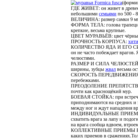
Formica fusca
(форми
ГДЕ ЖИВЕТ: он живет в древеси
небольшими
семьями
по 500 - 
ВЕЛИЧИНА: размер самки 9 мм. 
ФОРМА ТЕЛА: голова трапецие
крепкие, весьма крупные.
ЦВЕТ МУРАВЬЁВ: цвет чёрный 
ПРОЧНОСТЬ КОРПУСА:
хит
КОЛИЧЕСТВО ЯДА И ЕГО СИЛА: 
он не часто побеждает врагов.
челюстями.
РАЗМЕР И СИЛА ЧЕЛЮСТЕЙ: 
ширины, зубцы
жвал
весьма ос
СКОРОСТЬ ПЕРЕДВИЖЕНИЯ: пе
перебежками.
ПРЕОДОЛЕНИЕ ПРЕПЯТСТВИЙ: 
почти как краснощёкий мур.
БОЕВАЯ СТОЙКА: при встрече с
приподнимаются на средних и 
между ног и ждут нападения вр
ИНДИВИДУАЛЬНЫЕ ПРИЕМЫ Б
схватить врага за лапу и подо
на врага сообща вдвоем, втроем
КОЛЛЕКТИВНЫЕ ПРИЕМЫ БОЯ: 
каких приемов в сражениях.То