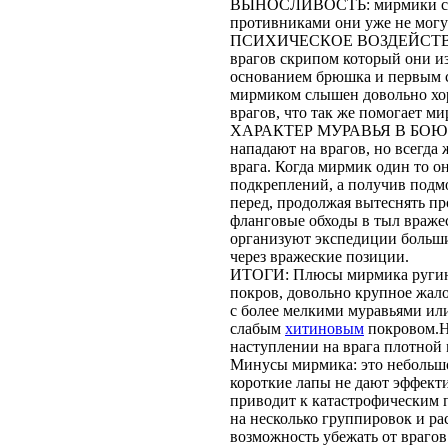
ВЫНОСЛИВОСТЬ: мирмики сред
противниками они уже не могу
ПСИХИЧЕСКОЕ ВОЗДЕЙСТВИЕ
врагов скрипом который они и
основанием брюшка и первым с
мирмиком слышен довольно хор
врагов, что так же помогает м
ХАРАКТЕР МУРАВЬЯ В БОЮ: м
нападают на врагов, но всегда 
врага. Когда мирмик один то он
подкреплений, а получив подмо
перед, продолжая вытеснять пр
фланговые обходы в тыл враже
организуют экспедиции больши
через вражеские позиции.
ИТОГИ: Плюсы мирмика ругин
покров, довольно крупное жало
с более мелкими муравьями ил
слабым
хитиновым
покровом.Н
наступлении на врага плотной 
Минусы мирмика: это небольшой
короткие лапы не дают эффект
приводит к катастрофическим п
на несколько группировок и ра
возможность убежать от врагов