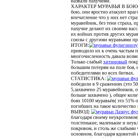
назвали пахучими.
ХАРАКТЕР МУРАВЬЯ В БОЮ
бою, они яростно атакуют враг
впечатление что у них нет стр
муравейник, без тени страха, п
пахучие делают их своими васс
их войнах против других мура
союзы с другими муравьями про
ИТОГИ:
фулигиноз
приводило их к очень частым 
многочисленность давала возм
Только слабый
хитиновый
покр
большим потерям на поле боя,
победителями во всех битвах.
СТАТИСТИКА:
фу
победили в 9 сражениях (это 5
5,захвачено 25 муравейников, о
больше захвачено ), общее коли
боях 10100 муравьёв( это 51% 
погибших на такое количество
ВЫВОД:
Лазиус фу
благодаря своему неукротимому
толстенькие, маленькие и неу
покровом, и столь же слабыми 
основном, благодаря ядовитой 