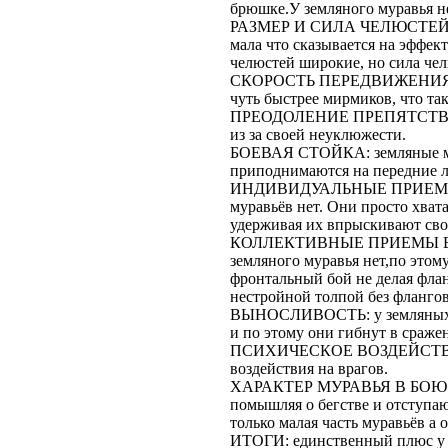
брюшке.У земляного муравья не
РАЗМЕР И СИЛА ЧЕЛЮСТЕЙ:чел
мала что сказывается на эффек
челюстей широкие, но сила чел
СКОРОСТЬ ПЕРЕДВИЖЕНИЯ: пе
чуть быстрее мирмиков, что так
ПРЕОДОЛЕНИЕ ПРЕПЯТСТВИЙ: 
из за своей неуклюжести.
БОЕВАЯ СТОЙКА: земляные мур
приподнимаются на передние 
ИНДИВИДУАЛЬНЫЕ ПРИЕМЫ БО
муравьёв нет. Они просто хват
удерживая их впрыскивают сво
КОЛЛЕКТИВНЫЕ ПРИЕМЫ БОЯ:
земляного муравья нет,по этом
фронтальный бой не делая флан
нестройной толпой без фланго
ВЫНОСЛИВОСТЬ: у земляных му
и по этому они гибнут в сраже
ПСИХИЧЕСКОЕ ВОЗДЕЙСТВИЕ 
воздействия на врагов.
ХАРАКТЕР МУРАВЬЯ В БОЮ: он
помышляя о бегстве и отступаю
только малая часть муравьёв а
ИТОГИ: единственный плюс у ж