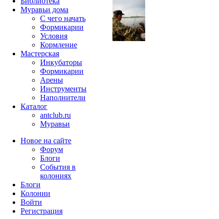
Библиотека
Муравьи дома
С чего начать
Формикарии
Условия
Кормление
Мастерская
Инкубаторы
Формикарии
Арены
Инструменты
Наполнители
Каталог
antclub.ru
Муравьи
Новое на сайте
Форум
Блоги
События в
колониях
Блоги
Колонии
Войти
Peгиcтpaция