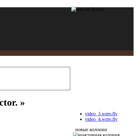
tor. »
video_3.wmv.flv
video_4.wmv.flv
новые колонии