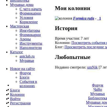
Библиотека
Муравьи дома
Мои колонии
С чего начать
Формикарии
Условия
Formica rufa
-
_1
Кормление
Мастерская
История
Инкубаторы
Формикарии
Время участия:
7 лет
Арены
Колонии:
Посмотреть события 
Инструменты
Блог:
Просмотреть последние з
Наполнители
Каталог
Любопытные
antclub.ru
Муравьи
Недавно смотрели:
umNik
[7 ле
Новое на сайте
Форум
Блоги
События в
Форум
колониях
ЧаВо
Блоги
Муравьи
Колонии
Библиотек
Войти
Муравьи до
Peгиcтpaция
Мастерска