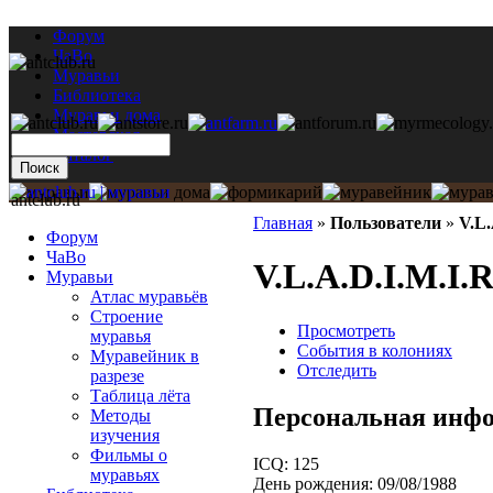
Форум
ЧаВо
Муравьи
Библиотека
Муравьи дома
Мастерская
Каталог
antclub.ru
Главная
»
Пользователи
»
V.L.
Форум
ЧаВо
V.L.A.D.I.M.I.
Муравьи
Атлас муравьёв
Строение
Просмотреть
муравья
События в колониях
Муравейник в
Отследить
разрезе
Таблица лёта
Персональная инф
Методы
изучения
Фильмы о
ICQ:
125
муравьях
День рождения:
09/08/1988