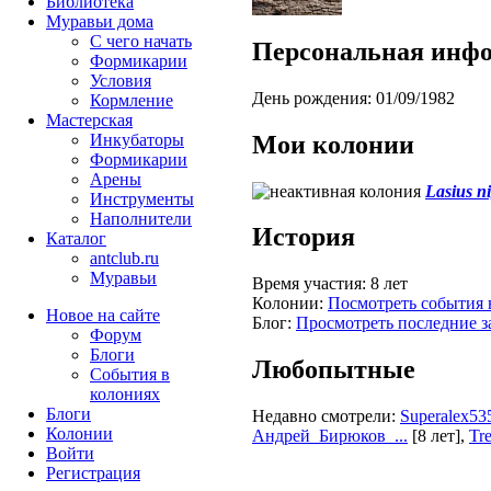
Библиотека
Муравьи дома
С чего начать
Персональная инф
Формикарии
Условия
День рождения:
01/09/1982
Кормление
Мастерская
Мои колонии
Инкубаторы
Формикарии
Арены
Lasius n
Инструменты
Наполнители
История
Каталог
antclub.ru
Муравьи
Время участия:
8 лет
Колонии:
Посмотреть события 
Новое на сайте
Блог:
Просмотреть последние з
Форум
Блоги
Любопытные
События в
колониях
Блоги
Недавно смотрели:
Superalex53
Колонии
Андрей_Бирюков_...
[8 лет]
,
Tr
Войти
Peгиcтpaция