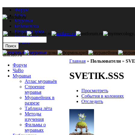
Форум
ЧаВо
Муравьи
Библиотека
Муравьи дома
Мастерская
Каталог
antclub.ru
Главная
»
Пользователи
»
SVE
Форум
ЧаВо
SVETIK.SSS
Муравьи
Атлас муравьёв
Строение
Просмотреть
муравья
События в колониях
Муравейник в
Отследить
разрезе
Таблица лёта
Методы
изучения
Фильмы о
муравьях