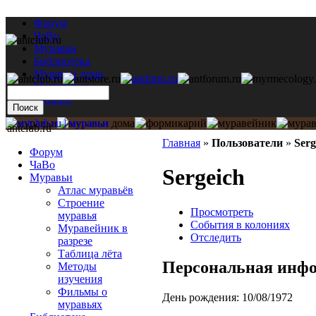
Форум
ЧаВо
Муравьи
Библиотека
Муравьи дома
Мастерская
Каталог
antclub.ru
Главная
»
Пользователи
»
Serg
Форум
ЧаВо
Sergeich
Муравьи
Атлас муравьёв
Строение
Просмотреть
муравья
События в колониях
Муравейник в
Отследить
разрезе
Таблица лёта
Персональная инф
Методы
изучения
Фильмы о
День рождения:
10/08/1972
муравьях