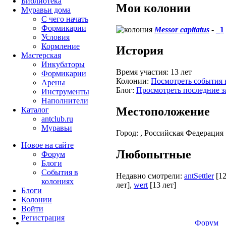
Библиотека
Мои колонии
Муравьи дома
С чего начать
Формикарии
Messor capitatus
-
_1
Условия
Кормление
История
Мастерская
Инкубаторы
Время участия:
13 лет
Формикарии
Колонии:
Посмотреть события 
Арены
Блог:
Просмотреть последние з
Инструменты
Наполнители
Местоположение
Каталог
antclub.ru
Муравьи
Город:
, Российская Федерация
Новое на сайте
Любопытные
Форум
Блоги
События в
Недавно смотрели:
antSettler
[12
колониях
лет]
,
wert
[13 лет]
Блоги
Колонии
Войти
Peгиcтpaция
Форум