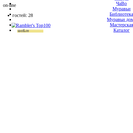
ЧаВо
on-line
Муравьи
Библиотек
гостей: 28
Муравьи до
Мастерска
Каталог