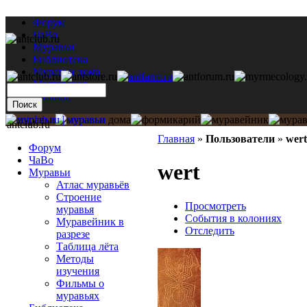
Форум
ЧаВо
Муравьи
Библиотека
Муравьи дома
Мастерская
Каталог
antclub.ru
Главная
»
Пользователи
»
wert
Форум
ЧаВо
wert
Муравьи
Атлас муравьёв
Строение
Просмотреть
муравья
События в колониях
Муравейник в
Отследить
разрезе
Таблица лёта
Методы
изучения
Фильмы о
муравьях