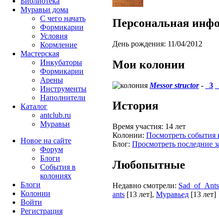
Библиотека
Муравьи дома
С чего начать
Персональная инф
Формикарии
Условия
День рождения:
11/04/2012
Кормление
Мастерская
Мои колонии
Инкубаторы
Формикарии
Арены
Messor structor
-
_3
_
Инструменты
Наполнители
История
Каталог
antclub.ru
Муравьи
Время участия:
14 лет
Колонии:
Посмотреть события 
Новое на сайте
Блог:
Просмотреть последние з
Форум
Блоги
Любопытные
События в
колониях
Блоги
Недавно смотрели:
Sad_of_Ants
Колонии
ants
[13 лет]
,
Муравьед
[13 лет]
Войти
Peгиcтpaция