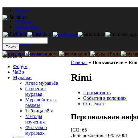
Форум
ЧаВо
Муравьи
Библиотека
Муравьи дома
Мастерская
Каталог
antclub.ru
Главная
»
Пользователи
»
Rim
Форум
ЧаВо
Rimi
Муравьи
Атлас муравьёв
Строение
Просмотреть
муравья
События в колониях
Муравейник в
Отследить
разрезе
Таблица лёта
Персональная инф
Методы
изучения
Фильмы о
ICQ:
65
муравьях
День рождения:
10/05/2001