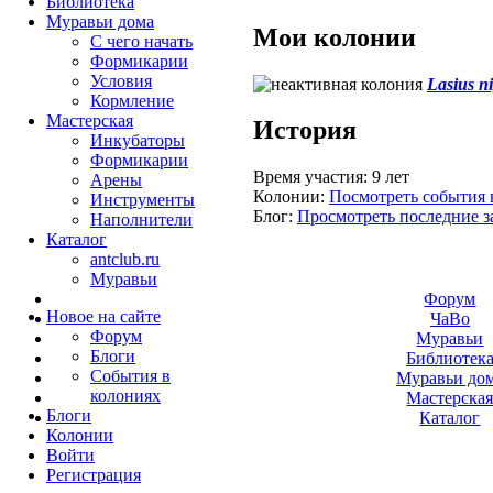
Библиотека
Муравьи дома
Мои колонии
С чего начать
Формикарии
Условия
Lasius n
Кормление
Мастерская
История
Инкубаторы
Формикарии
Время участия:
9 лет
Арены
Колонии:
Посмотреть события 
Инструменты
Блог:
Просмотреть последние з
Наполнители
Каталог
antclub.ru
Муравьи
Форум
Новое на сайте
ЧаВо
Форум
Муравьи
Блоги
Библиотек
События в
Муравьи до
колониях
Мастерска
Блоги
Каталог
Колонии
Войти
Peгиcтpaция