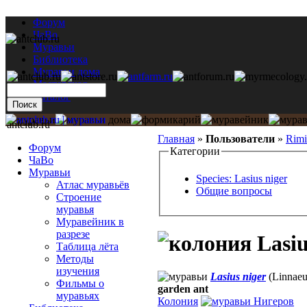
Форум
ЧаВо
Муравьи
Библиотека
Муравьи дома
Мастерская
Каталог
antclub.ru
Главная
»
Пользователи
»
Rimi
Форум
Категории
ЧаВо
Муравьи
Species: Lasius niger
Атлас муравьёв
Общие вопросы
Строение
муравья
Муравейник в
разрезе
Lasiu
Таблица лёта
Методы
изучения
Lasius niger
(Linnaeu
Фильмы о
garden ant
муравьях
Колония
Нигеров