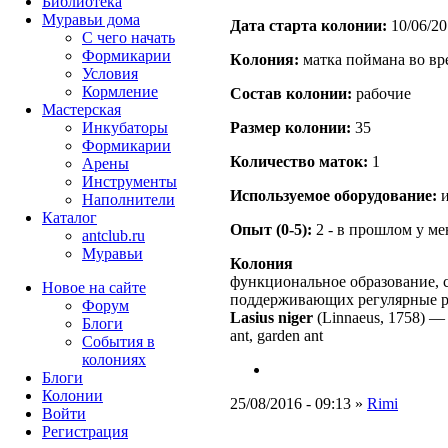
Библиотека
Муравьи дома
Дата старта кoлонии:
10/06/20
С чего начать
Формикарии
Кoлония:
матка поймана во вр
Условия
Кормление
Состав кoлонии:
рабочие
Мастерская
Инкубаторы
Размер кoлонии:
35
Формикарии
Количество маток:
1
Арены
Инструменты
Используемое оборудование:
и
Наполнители
Каталог
Опыт (0-5):
2 - в прошлом у м
antclub.ru
Муравьи
Колония
функциональное образование, с
Новое на сайте
поддерживающих регулярные 
Форум
Lasius niger
(Linnaeus, 1758)
Блоги
ant, garden ant
События в
колониях
Блоги
Колонии
25/08/2016 - 09:13 »
Rimi
Войти
Peгиcтpaция