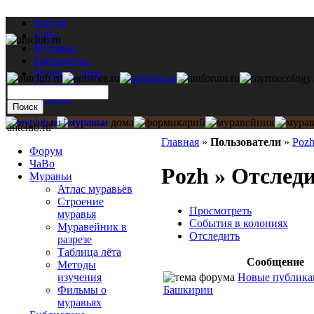
Форум
ЧаВо
Муравьи
Библиотека
Муравьи дома
Мастерская
Каталог
antclub.ru
Главная
»
Пользователи
»
Poz
Форум
ЧаВо
Pozh » Отслед
Муравьи
Атлас муравьёв
Строение
Просмотреть
муравья
События в колониях
Муравейник в
Отследить
разрезе
Таблица лёта
Сообщение
Методы
Новые публика
изучения
Башкирии
Фильмы о
муравьях