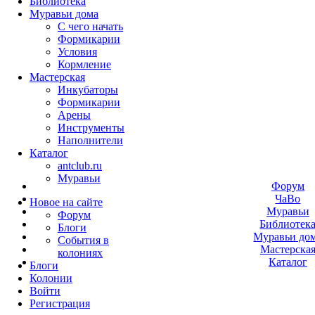
Библиотека
Муравьи дома
С чего начать
Формикарии
Условия
Кормление
Мастерская
Инкубаторы
Формикарии
Арены
Инструменты
Наполнители
Каталог
antclub.ru
Муравьи
Форум
ЧаВо
Новое на сайте
Муравьи
Форум
Библиотек
Блоги
Муравьи до
События в
Мастерска
колониях
Каталог
Блоги
Колонии
Войти
Peгиcтpaция