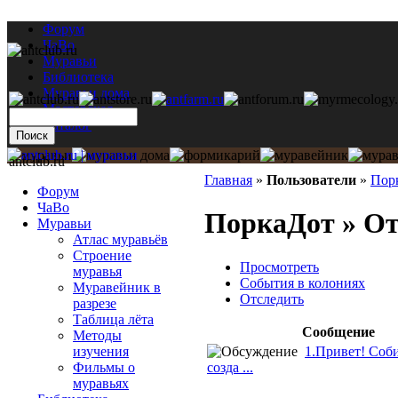
Форум
ЧаВо
Муравьи
Библиотека
Муравьи дома
Мастерская
Каталог
antclub.ru
Главная
»
Пользователи
»
Пор
Форум
ЧаВо
ПоркаДот » От
Муравьи
Атлас муравьёв
Строение
Просмотреть
муравья
События в колониях
Муравейник в
Отследить
разрезе
Таблица лёта
Сообщение
Методы
1.Привет! Соб
изучения
созда ...
Фильмы о
муравьях