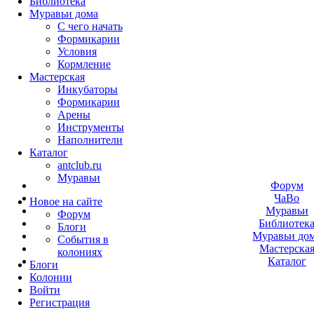
Библиотека
Муравьи дома
С чего начать
Формикарии
Условия
Кормление
Мастерская
Инкубаторы
Формикарии
Арены
Инструменты
Наполнители
Каталог
antclub.ru
Муравьи
Форум
ЧаВо
Новое на сайте
Муравьи
Форум
Библиотек
Блоги
Муравьи до
События в
Мастерска
колониях
Каталог
Блоги
Колонии
Войти
Peгиcтpaция