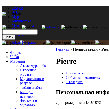
Форум
ЧаВо
Муравьи
Библиотека
Муравьи дома
Мастерская
Каталог
antclub.ru
Главная
»
Пользователи
»
Pier
Форум
ЧаВо
Pierre
Муравьи
Атлас муравьёв
Строение
Просмотреть
муравья
События в колониях
Муравейник в
Отследить
разрезе
Таблица лёта
Персональная инф
Методы
изучения
Фильмы о
День рождения:
21/02/1972
муравьях