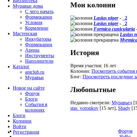
Библиотека
Мои колонии
Муравьи дома
С чего начать
Формикарии
Lasius niger
-
_2
Условия
Lasius niger
-
_2
Кормление
Formica cunicularia
Мастерская
Lasius n
Инкубаторы
Myrmica
Формикарии
Арены
История
Инструменты
Наполнители
Время участия:
16 лет
Каталог
Колонии:
Посмотреть события 
antclub.ru
Блог:
Просмотреть последние з
Муравьи
Новое на сайте
Любопытные
Форум
Блоги
Недавно смотрели:
Муравьед
[
События в
stas_voronkov
[15 лет]
,
Shady
[1
колониях
Блоги
Колонии
Войти
Форум
Peгиcтpaция
ЧаВо