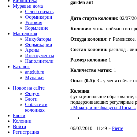
Библиотека
garden ant
Муравьи дома
С чего начать
Формикарии
Дата старта кoлонии:
02/07/20
Условия
Кормление
Кoлония:
матка поймана во вр
Мастерская
Инкубаторы
Откуда кoлония:
г. Раменское,
Формикарии
Состав кoлонии:
расплод - яй
Арены
Инструменты
Размер кoлонии:
1
Наполнители
Каталог
Количество маток:
1
antclub.ru
Муравьи
Опыт (0-5):
3 - у меня сейчас 
Новое на сайте
Колония
Форум
функциональное образование, с
Блоги
поддерживающих регулярные 
События в
‹ Может, и не флавусы..Посм ...
колониях
Блоги
Колонии
Войти
06/07/2010 - 11:49 »
Pierre
Peгиcтpaция