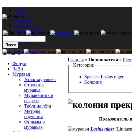
Форум
ЧаВо
Муравьи
Библиотека
Муравьи дома
Мастерская
Каталог
antclub.ru
Главная
»
Пользователи
»
Pierr
Форум
Категории
ЧаВо
Муравьи
Species: Lasius niger
Атлас муравьёв
Колония
Строение
муравья
Муравейник в
разрезе
Таблица лёта
Методы
изучения
Пользователь п
Фильмы о
муравьях
Lasius niger
(Linnaeu