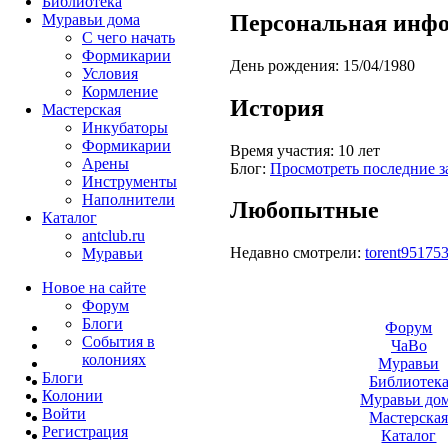
Библиотека
Персональная инф
Муравьи дома
С чего начать
Формикарии
День рождения:
15/04/1980
Условия
Кормление
История
Мастерская
Инкубаторы
Формикарии
Время участия:
10 лет
Арены
Блог:
Просмотреть последние з
Инструменты
Наполнители
Любопытные
Каталог
antclub.ru
Недавно смотрели:
torent95175
Муравьи
Новое на сайте
Форум
Блоги
Форум
События в
ЧаВо
колониях
Муравьи
Блоги
Библиотек
Колонии
Муравьи до
Войти
Мастерска
Peгиcтpaция
Каталог