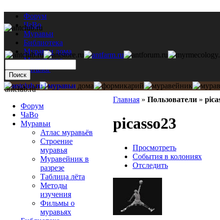
Форум
ЧаВо
Муравьи
Библиотека
Муравьи дома
Мастерская
Каталог
antclub.ru
Главная
»
Пользователи
»
pica
Форум
ЧаВо
picasso23
Муравьи
Атлас муравьёв
Строение
Просмотреть
муравья
События в колониях
Муравейник в
Отследить
разрезе
Таблица лёта
Методы
изучения
Фильмы о
муравьях