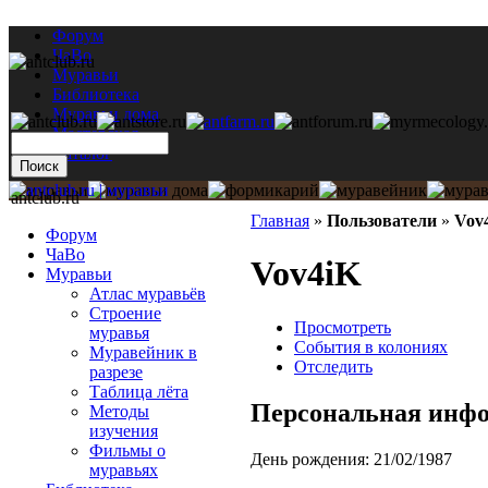
Форум
ЧаВо
Муравьи
Библиотека
Муравьи дома
Мастерская
Каталог
antclub.ru
Главная
»
Пользователи
»
Vov
Форум
ЧаВо
Vov4iK
Муравьи
Атлас муравьёв
Строение
Просмотреть
муравья
События в колониях
Муравейник в
Отследить
разрезе
Таблица лёта
Персональная инф
Методы
изучения
Фильмы о
День рождения:
21/02/1987
муравьях