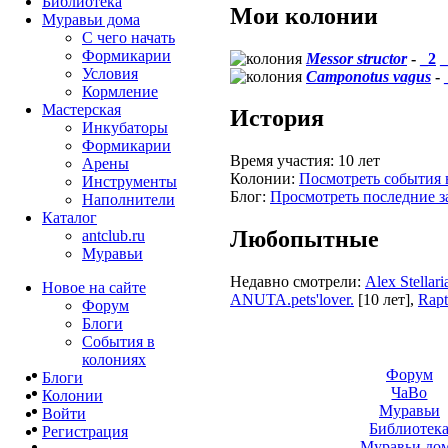
Библиотека
Мои колонии
Муравьи дома
С чего начать
Формикарии
Messor structor
-
_2
_
Условия
Camponotus vagus
-
Кормление
Мастерская
История
Инкубаторы
Формикарии
Время участия:
10 лет
Арены
Колонии:
Посмотреть события 
Инструменты
Блог:
Просмотреть последние з
Наполнители
Каталог
Любопытные
antclub.ru
Муравьи
Недавно смотрели:
Alex Stellari
Новое на сайте
ANUTA.pets'lover.
[10 лет]
,
Rapt
Форум
Блоги
События в
колониях
Форум
Блоги
ЧаВо
Колонии
Муравьи
Войти
Библиотек
Peгиcтpaция
Муравьи до