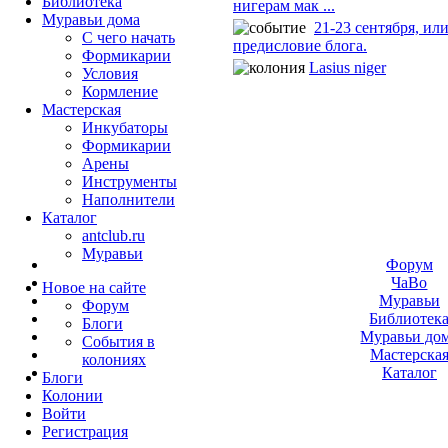
Библиотека
нигерам мак ...
Муравьи дома
21-23 сентября, ил
С чего начать
предисловие блога.
Формикарии
Lasius niger
Условия
Кормление
Мастерская
Инкубаторы
Формикарии
Арены
Инструменты
Наполнители
Каталог
antclub.ru
Муравьи
Форум
ЧаВо
Новое на сайте
Муравьи
Форум
Библиотек
Блоги
Муравьи до
События в
Мастерска
колониях
Каталог
Блоги
Колонии
Войти
Peгиcтpaция