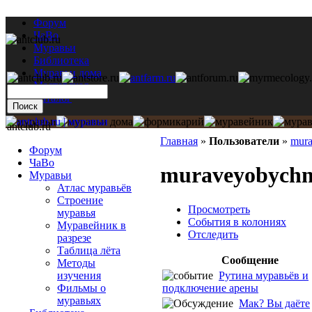
Форум
ЧаВо
Муравьи
Библиотека
Муравьи дома
Мастерская
Каталог
antclub.ru
Главная
»
Пользователи
»
mura
Форум
ЧаВо
muraveyobychn
Муравьи
Атлас муравьёв
Строение
Просмотреть
муравья
События в колониях
Муравейник в
Отследить
разрезе
Таблица лёта
Сообщение
Методы
Рутина муравьёв и
изучения
подключение арены
Фильмы о
муравьях
Мак? Вы даёте