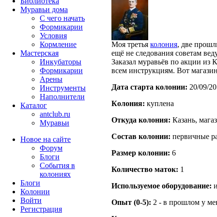
Библиотека
Муравьи дома
С чего начать
Формикарии
Условия
Кормление
Моя третья
колония
, две прошл
Мастерская
ещё не следования советам вед
Инкубаторы
Заказал муравьёв по акции из К
Формикарии
всем инструкциям. Вот магази
Арены
Дата старта кoлонии:
20/09/20
Инструменты
Наполнители
Кoлония:
куплена
Каталог
antclub.ru
Откуда кoлония:
Казань, магаз
Муравьи
Состав кoлонии:
первичные р
Новое на сайте
Форум
Размер кoлонии:
6
Блоги
События в
Количество маток:
1
колониях
Блоги
Используемое оборудование:
и
Колонии
Войти
Опыт (0-5):
2 - в прошлом у м
Peгиcтpaция