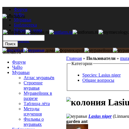
Форум
ЧаВо
Муравьи
Библиотека
Муравьи дома
Мастерская
Каталог
antclub.ru
Главная
»
Пользователи
»
mura
Форум
Категории
ЧаВо
Муравьи
Species: Lasius niger
Атлас муравьёв
Общие вопросы
Строение
муравья
Муравейник в
разрезе
Lasiu
Таблица лёта
Методы
изучения
Lasius niger
(Linnaeu
Фильмы о
garden ant
муравьях