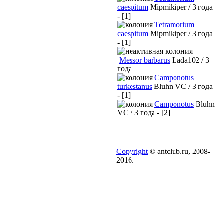
caespitum
Mipmikiper / 3 года
- [1]
Tetramorium
caespitum
Mipmikiper / 3 года
- [1]
Messor barbarus
Lada102 / 3
года
Camponotus
turkestanus
Bluhn VC / 3 года
- [1]
Camponotus
Bluhn
VC / 3 года - [2]
Copyright
© antclub.ru, 2008-
2016.