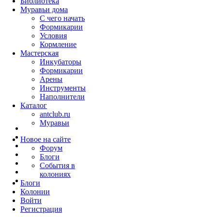
Библиотека
Муравьи дома
С чего начать
Формикарии
Условия
Кормление
Мастерская
Инкубаторы
Формикарии
Арены
Инструменты
Наполнители
Каталог
antclub.ru
Муравьи
Новое на сайте
Форум
Блоги
События в
колониях
Блоги
Колонии
Войти
Peгиcтpaция