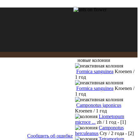
новые колонии
Formica sanguinea
Kroenen /
1 год
Formica sanguinea
Kroenen /
1 год
Camponotus japonicus
Kroenen / 1 год
Liometopum
microce ...
zh / 1 год - [1]
Camponotus
herculeanus
Cry / 2 года - [2]
Сообщить об ошибке
Tetramorium