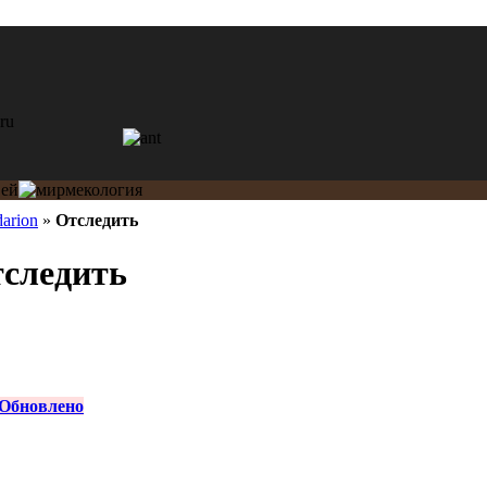
arion
»
Отследить
тследить
Обновлено