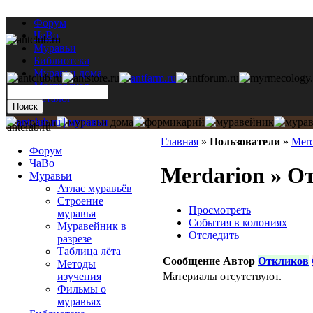
Форум
ЧаВо
Муравьи
Библиотека
Муравьи дома
Мастерская
Каталог
antclub.ru
Главная
»
Пользователи
»
Merd
Форум
ЧаВо
Merdarion » О
Муравьи
Атлас муравьёв
Строение
Просмотреть
муравья
События в колониях
Муравейник в
Отследить
разрезе
Таблица лёта
Сообщение
Автор
Откликов
Методы
Материалы отсутствуют.
изучения
Фильмы о
муравьях