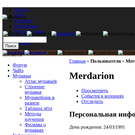
Форум
ЧаВо
Муравьи
Библиотека
Муравьи дома
Мастерская
Каталог
antclub.ru
Главная
»
Пользователи
»
Mer
Форум
ЧаВо
Merdarion
Муравьи
Атлас муравьёв
Строение
Просмотреть
муравья
События в колониях
Муравейник в
Отследить
разрезе
Таблица лёта
Персональная инф
Методы
изучения
Фильмы о
День рождения:
24/03/1991
муравьях