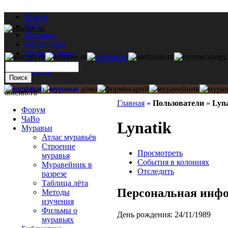
Форум
ЧаВо
Муравьи
Библиотека
Муравьи дома
Мастерская
Каталог
antclub.ru
Главная
»
Пользователи
»
Lyna
Форум
ЧаВо
Lynatik
Муравьи
Атлас муравьёв
Строение
Просмотреть
муравья
События в колониях
Муравейник в
Отследить
разрезе
Таблица лёта
Персональная инф
Методы
изучения
Фильмы о
День рождения:
24/11/1989
муравьях