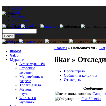
Форум
ЧаВо
Муравьи
Библиотека
Муравьи дома
Мастерская
Каталог
antclub.ru
Главная
»
Пользователи
»
likar
Форум
ЧаВо
likar » Отслед
Муравьи
Атлас муравьёв
Строение
Просмотреть
муравья
События в колониях
Муравейник в
Отследить
разрезе
Таблица лёта
Сообщение
Методы
Camponot
изучения
Фильмы о
Я из Челябы
муравьях