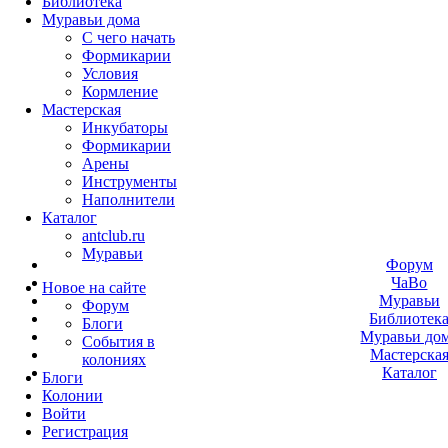
Библиотека
Муравьи дома
С чего начать
Формикарии
Условия
Кормление
Мастерская
Инкубаторы
Формикарии
Арены
Инструменты
Наполнители
Каталог
antclub.ru
Муравьи
Форум
ЧаВо
Новое на сайте
Муравьи
Форум
Библиотек
Блоги
Муравьи до
События в
Мастерска
колониях
Каталог
Блоги
Колонии
Войти
Peгиcтpaция