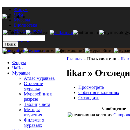
Форум
ЧаВо
Муравьи
Библиотека
Муравьи дома
Мастерская
Каталог
antclub.ru
Главная
»
Пользователи
»
likar
Форум
ЧаВо
likar » Отслед
Муравьи
Атлас муравьёв
Строение
Просмотреть
муравья
События в колониях
Муравейник в
Отследить
разрезе
Таблица лёта
Сообщение
Методы
Camponot
изучения
Фильмы о
муравьях