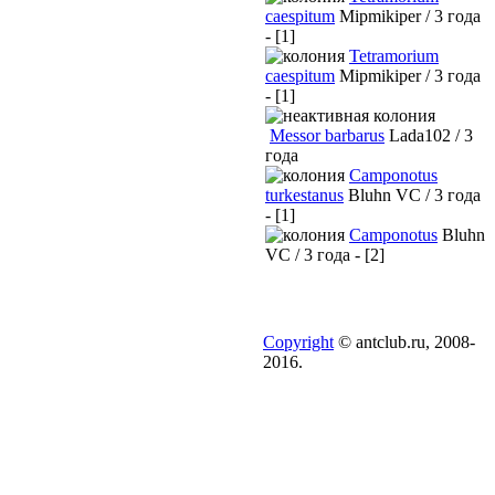
caespitum
Mipmikiper / 3 года
- [1]
Tetramorium
caespitum
Mipmikiper / 3 года
- [1]
Messor barbarus
Lada102 / 3
года
Camponotus
turkestanus
Bluhn VC / 3 года
- [1]
Camponotus
Bluhn
VC / 3 года - [2]
Copyright
© antclub.ru, 2008-
2016.