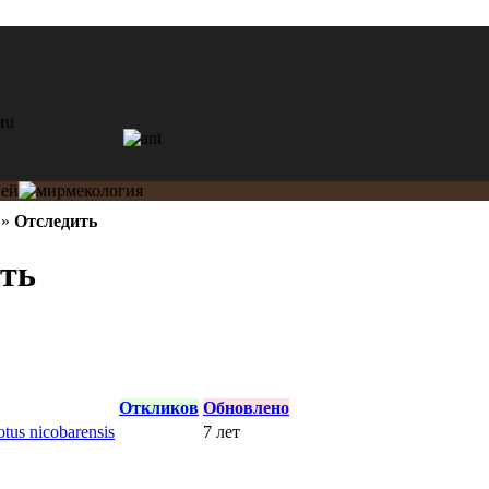
»
Отследить
ить
Откликов
Обновлено
us nicobarensis
7 лет