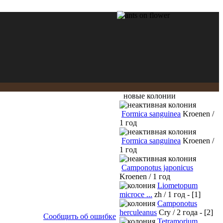
новые колонии
Formica sanguinea
Kroenen /
1 год
Formica sanguinea
Kroenen /
1 год
Camponotus japonicus
Kroenen / 1 год
Liometopum
microce ...
zh / 1 год - [1]
Camponotus
herculeanus
Cry / 2 года - [2]
Сообщить об ошибке
Tetramorium