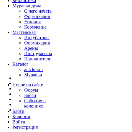
Библиотека
Муравьи дома
С чего начать
Формикарии
Условия
Кормление
Мастерская
Инкубаторы
Формикарии
Арены
Инструменты
Наполнители
Каталог
antclub.ru
Муравьи
Новое на сайте
Форум
Блоги
События в
колониях
Блоги
Колонии
Войти
Peгиcтpaция