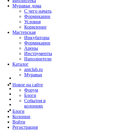
Библиотека
Муравьи дома
С чего начать
Формикарии
Условия
Кормление
Мастерская
Инкубаторы
Формикарии
Арены
Инструменты
Наполнители
Каталог
antclub.ru
Муравьи
Новое на сайте
Форум
Блоги
События в
колониях
Блоги
Колонии
Войти
Peгиcтpaция