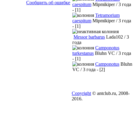
Сообщить об ошибке
caespitum
Mipmikiper / 3 года
- [1]
Tetramorium
caespitum
Mipmikiper / 3 года
- [1]
Messor barbarus
Lada102 / 3
года
Camponotus
turkestanus
Bluhn VC / 3 года
- [1]
Camponotus
Bluhn
VC / 3 года - [2]
Copyright
© antclub.ru, 2008-
2016.