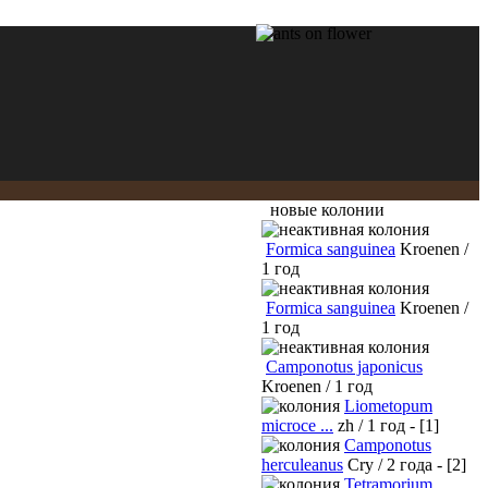
новые колонии
Formica sanguinea
Kroenen /
1 год
Formica sanguinea
Kroenen /
1 год
Camponotus japonicus
Kroenen / 1 год
Liometopum
microce ...
zh / 1 год - [1]
Camponotus
herculeanus
Cry / 2 года - [2]
Tetramorium