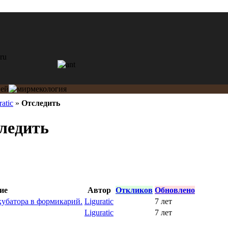
ratic
»
Отследить
следить
ие
Автор
Откликов
Обновлено
кубатора в формикарий.
Liguratic
7 лет
Liguratic
7 лет