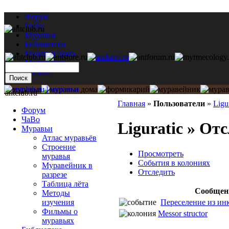
Форум
ЧаВо
Муравьи
Библиотека
Муравьи дома
Мастерская
Каталог
antclub.ru
Главная
»
Пользователи
»
Ligu
Форум
ЧаВо
Liguratic » От
Муравьи
Атлас муравьёв
Строение
Просмотреть
муравья
События в колониях
Муравейник в
Отследить
разрезе
Таблица лёта
Сообщен
Методы
Переселение из ин
изучения
Фильмы о
Messor structor
муравьях