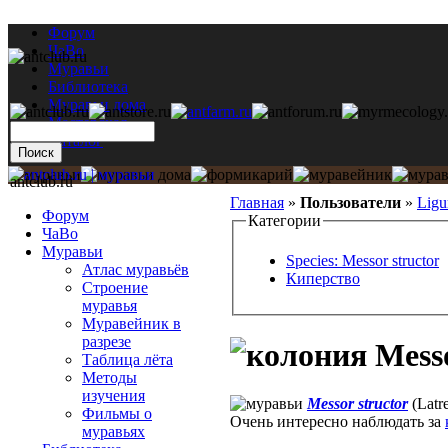
Форум
ЧаВо
Муравьи
Библиотека
Муравьи дома
Мастерская
Каталог
antclub.ru
Главная
»
Пользователи
»
Ligu
Форум
Категории
ЧаВо
Муравьи
Species: Messor structor
Атлас муравьёв
Киперство
Строение
муравья
Муравейник в
разрезе
Messo
Таблица лёта
Методы
изучения
Messor structor
(Latre
Фильмы о
Очень интересно наблюдать за
муравьях