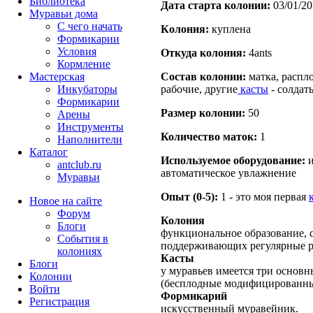
Библиотека
Дата старта кoлонии:
03/01/20
Муравьи дома
С чего начать
Кoлония:
куплена
Формикарии
Условия
Откуда кoлония:
4ants
Кормление
Мастерская
Состав кoлонии:
матка, распл
Инкубаторы
рабочие, другие
касты
- солдаты
Формикарии
Размер кoлонии:
50
Арены
Инструменты
Количество маток:
1
Наполнители
Каталог
Используемое оборудование:
и
antclub.ru
автоматическое увлажнение
Муравьи
Опыт (0-5):
1 - это моя первая
Новое на сайте
Форум
Колония
Блоги
функциональное образование, с
События в
поддерживающих регулярные 
колониях
Касты
Блоги
у муравьев имеется три основн
Колонии
(бесплодные модифицированны
Войти
Формикарий
Peгиcтpaция
искусственный муравейник.