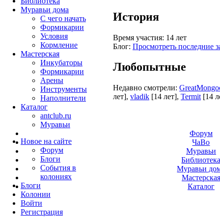
Библиотека
Муравьи дома
История
С чего начать
Формикарии
Условия
Время участия:
14 лет
Кормление
Блог:
Просмотреть последние з
Мастерская
Инкубаторы
Любопытные
Формикарии
Арены
Недавно смотрели:
GreatMongo
Инструменты
лет]
,
vladik
[14 лет]
,
Termit
[14 л
Наполнители
Каталог
antclub.ru
Муравьи
Форум
Новое на сайте
ЧаВо
Форум
Муравьи
Блоги
Библиотек
События в
Муравьи до
колониях
Мастерска
Блоги
Каталог
Колонии
Войти
Peгиcтpaция