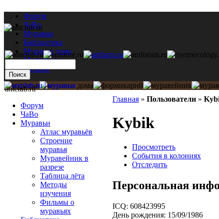
Форум
ЧаВо
Муравьи
Библиотека
Муравьи дома
Мастерская
Каталог
antclub.ru
Главная
»
Пользователи
»
Kyb
Форум
ЧаВо
Kybik
Муравьи
Атлас муравьёв
Строение
Просмотреть
муравья
События в колониях
Муравейник в
Отследить
разрезе
Таблица лёта
Персональная инф
Методы
изучения
Фильмы о
ICQ:
608423995
муравьях
День рождения:
15/09/1986