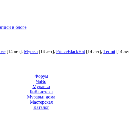
аписи в блоге
ose
[14 лет]
,
Myrash
[14 лет]
,
PrinceBlackHat
[14 лет]
,
Termit
[14 ле
Форум
ЧаВо
Муравьи
Библиотека
Муравьи дома
Мастерская
Каталог