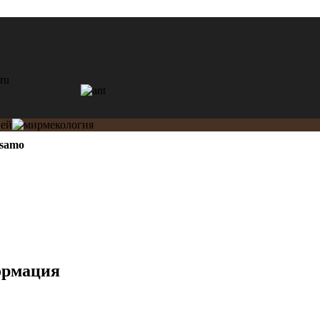
samo
ормация