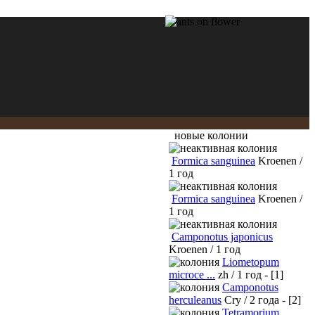
новые колонии
Formica sanguinea
Kroenen /
1 год
Formica sanguinea
Kroenen /
1 год
Camponotus japonicus
Kroenen / 1 год
Liometopum
microce ...
zh / 1 год - [1]
Camponotus
herculeanus
Cry / 2 года - [2]
Tetramorium