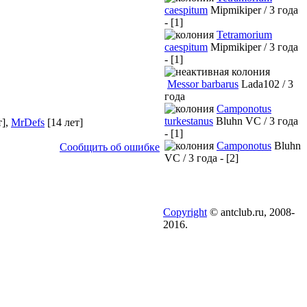
caespitum
Mipmikiper / 3 года
- [1]
Tetramorium
caespitum
Mipmikiper / 3 года
- [1]
Messor barbarus
Lada102 / 3
года
Camponotus
turkestanus
Bluhn VC / 3 года
т]
,
MrDefs
[14 лет]
- [1]
Camponotus
Bluhn
Сообщить об ошибке
VC / 3 года - [2]
Copyright
© antclub.ru, 2008-
2016.