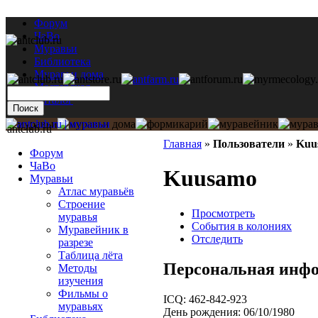
Форум
ЧаВо
Муравьи
Библиотека
Муравьи дома
Мастерская
Каталог
antclub.ru
Главная
»
Пользователи
»
Kuu
Форум
ЧаВо
Kuusamo
Муравьи
Атлас муравьёв
Строение
Просмотреть
муравья
События в колониях
Муравейник в
Отследить
разрезе
Таблица лёта
Персональная инф
Методы
изучения
Фильмы о
ICQ:
462-842-923
муравьях
День рождения:
06/10/1980