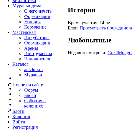
Библиотека
Муравьи дома
История
С чего начать
Формикарии
Условия
Время участия:
14 лет
Кормление
Блог:
Просмотреть последние з
Мастерская
Инкубаторы
Любопытные
Формикарии
Арены
Недавно смотрели:
GreatMongo
Инструменты
Наполнители
Каталог
antclub.ru
Муравьи
Новое на сайте
Форум
Блоги
События в
колониях
Блоги
Колонии
Войти
Peгиcтpaция