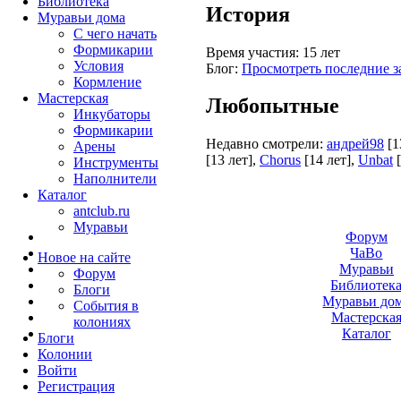
Библиотека
История
Муравьи дома
С чего начать
Формикарии
Время участия:
15 лет
Условия
Блог:
Просмотреть последние з
Кормление
Мастерская
Любопытные
Инкубаторы
Формикарии
Недавно смотрели:
андрей98
[1
Арены
[13 лет]
,
Chorus
[14 лет]
,
Unbat
Инструменты
Наполнители
Каталог
antclub.ru
Муравьи
Форум
ЧаВо
Новое на сайте
Муравьи
Форум
Библиотек
Блоги
Муравьи до
События в
Мастерска
колониях
Каталог
Блоги
Колонии
Войти
Peгиcтpaция