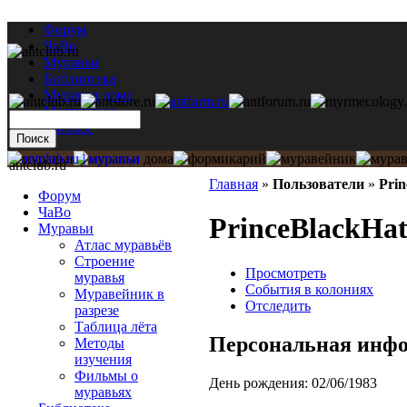
Форум
ЧаВо
Муравьи
Библиотека
Муравьи дома
Мастерская
Каталог
antclub.ru
Главная
»
Пользователи
»
Prin
Форум
ЧаВо
PrinceBlackHa
Муравьи
Атлас муравьёв
Строение
Просмотреть
муравья
События в колониях
Муравейник в
Отследить
разрезе
Таблица лёта
Персональная инф
Методы
изучения
Фильмы о
День рождения:
02/06/1983
муравьях