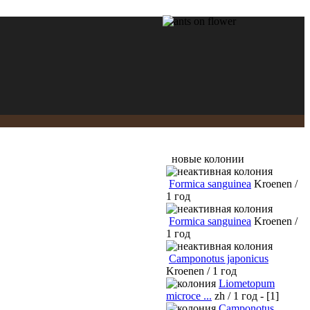
новые колонии
Formica sanguinea
Kroenen /
1 год
Formica sanguinea
Kroenen /
1 год
Camponotus japonicus
Kroenen / 1 год
Liometopum
microce ...
zh / 1 год - [1]
Camponotus