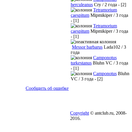
herculeanus
Cry / 2 года - [2]
Tetramorium
caespitum
Mipmikiper / 3 года
- [1]
Tetramorium
caespitum
Mipmikiper / 3 года
- [1]
Messor barbarus
Lada102 / 3
года
Camponotus
turkestanus
Bluhn VC / 3 года
- [1]
Camponotus
Bluhn
VC / 3 года - [2]
Сообщить об ошибке
Copyright
© antclub.ru, 2008-
2016.