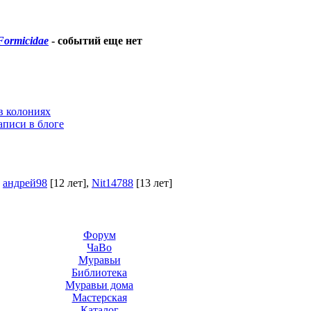
Formicidae
-
событий еще нет
в колониях
аписи в блоге
,
андрей98
[12 лет]
,
Nit14788
[13 лет]
Форум
ЧаВо
Муравьи
Библиотека
Муравьи дома
Мастерская
Каталог