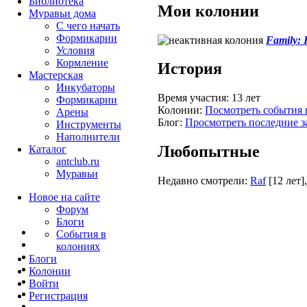
Библиотека
Мои колонии
Муравьи дома
С чего начать
Формикарии
Family: 
Условия
Кормление
История
Мастерская
Инкубаторы
Время участия:
13 лет
Формикарии
Колонии:
Посмотреть события 
Арены
Блог:
Просмотреть последние з
Инструменты
Наполнители
Любопытные
Каталог
antclub.ru
Муравьи
Недавно смотрели:
Raf
[12 лет]
Новое на сайте
Форум
Блоги
События в
колониях
Блоги
Колонии
Войти
Peгиcтpaция