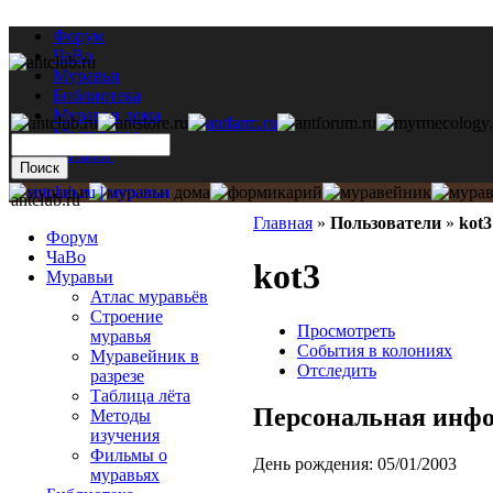
Форум
ЧаВо
Муравьи
Библиотека
Муравьи дома
Мастерская
Каталог
antclub.ru
Главная
»
Пользователи
»
kot3
Форум
ЧаВо
kot3
Муравьи
Атлас муравьёв
Строение
Просмотреть
муравья
События в колониях
Муравейник в
Отследить
разрезе
Таблица лёта
Персональная инф
Методы
изучения
Фильмы о
День рождения:
05/01/2003
муравьях