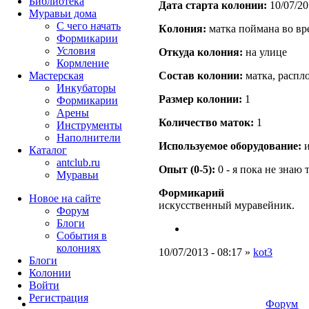
Библиотека
Дата старта кoлонии:
10/07/20
Муравьи дома
С чего начать
Кoлония:
матка поймана во вр
Формикарии
Условия
Откуда кoлония:
на улице
Кормление
Мастерская
Состав кoлонии:
матка, распл
Инкубаторы
Размер кoлонии:
1
Формикарии
Арены
Количество маток:
1
Инструменты
Наполнители
Используемое оборудование:
и
Каталог
antclub.ru
Опыт (0-5):
0 - я пока не знаю 
Муравьи
Формикарий
Новое на сайте
искусственный муравейник.
Форум
Блоги
События в
колониях
10/07/2013 - 08:17 »
kot3
Блоги
Колонии
Войти
Peгиcтpaция
Форум