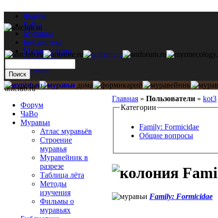
Форум
ЧаВо
Муравьи
Библиотека
Муравьи дома
Мастерская
Каталог
antclub.ru
Главная
»
Пользователи
»
kot3
Форум
Категории
ЧаВо
Муравьи
Family: Formicidae
Атлас муравьёв
Общие вопросы
Строение
муравья
Муравейник в
разрезе
Famil
Таблица лёта
Методы
изучения
Family: Formicidae
Фильмы о
муравьях