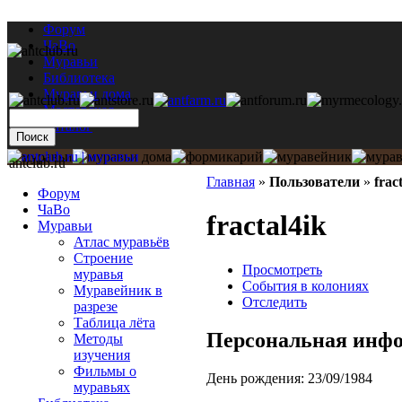
Форум
ЧаВо
Муравьи
Библиотека
Муравьи дома
Мастерская
Каталог
antclub.ru
Главная
»
Пользователи
»
frac
Форум
ЧаВо
fractal4ik
Муравьи
Атлас муравьёв
Строение
Просмотреть
муравья
События в колониях
Муравейник в
Отследить
разрезе
Таблица лёта
Персональная инф
Методы
изучения
Фильмы о
День рождения:
23/09/1984
муравьях