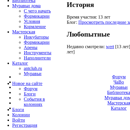
Библиотека
История
Муравьи дома
С чего начать
Формикарии
Время участия:
13 лет
Условия
Блог:
Просмотреть последние з
Кормление
Мастерская
Любопытные
Инкубаторы
Формикарии
Недавно смотрели:
wert
[13 лет
Арены
лет]
Инструменты
Наполнители
Каталог
antclub.ru
Муравьи
Форум
ЧаВо
Новое на сайте
Муравьи
Форум
Библиотек
Блоги
Муравьи до
События в
Мастерска
колониях
Каталог
Блоги
Колонии
Войти
Peгиcтpaция